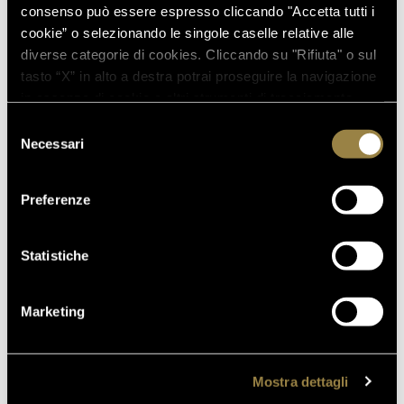
consenso può essere espresso cliccando "Accetta tutti i
cookie” o selezionando le singole caselle relative alle
diverse categorie di cookies. Cliccando su "Rifiuta" o sul
tasto “X” in alto a destra potrai proseguire la navigazione
in assenza di cookie o altri strumenti di tracciamento
FERRARI PERLÉ ZERO
RISERVE
diversi da quelli tecnici.
Selezione
Necessari
del
consenso
Preferenze
Statistiche
Marketing
FERRARI RISERVA
GIULIO FERRARI ROSÈ
LUNELLI
Mostra dettagli