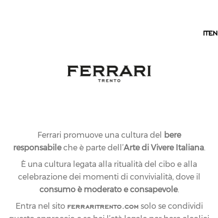
IT
TRENTO
IT
EN
RICERCA
HAI DIGITATO: TOUR
Ferrari promuove una cultura del
bere
responsabile
che è parte dell’
Arte di Vivere Italiana
.
È una cultura legata alla ritualità del cibo e alla
celebrazione dei momenti di convivialità, dove il
consumo è moderato e consapevole
.
ferraritrento.com
Entra nel sito
solo se condividi