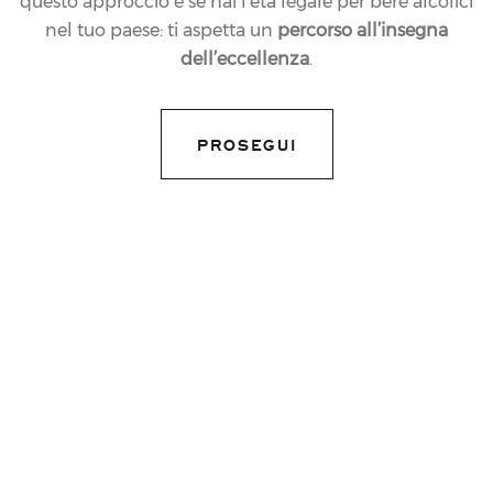
questo approccio e se hai l’età legale per bere alcolici
nel tuo paese: ti aspetta un
percorso all’insegna
HOME
CHI SIAMO
dell’eccellenza
.
PROSEGUI
VALORI
PREMI