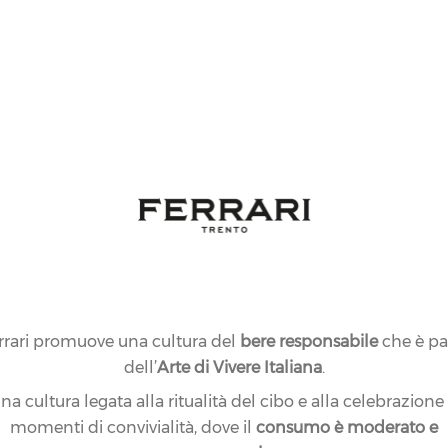
LÉ
Lo stile Perlé
eleganza di Fer
declinazioni, d
fino alle tre R
rrari promuove una cultura del
bere responsabile
che è pa
dell’
Arte di Vivere Italiana
.
na cultura legata alla ritualità del cibo e alla celebrazione
momenti di convivialità, dove il
consumo è moderato e