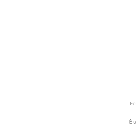
COLLEZIONI
LINEA PER
Fe
È u