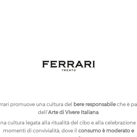
NO
Per qualunque r
Servizio Client
aiutarti!
I
rrari promuove una cultura del
bere responsabile
che è pa
CHIEDI 
dell’
Arte di Vivere Italiana
.
na cultura legata alla ritualità del cibo e alla celebrazione
momenti di convivialità, dove il
consumo è moderato e