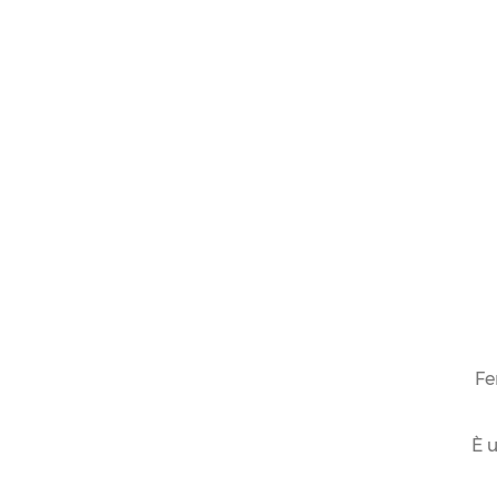
HAI BISOG
DI AIUTO?
CONTATTAC
Fe
È u