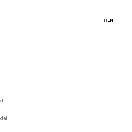
IT
IT
EN
ichiesta ti invitiamo a scriverci, il nostro
i e/o il nostro Enologo sono qui per
CONTATTACI
rte
AL NOSTRO ENOLOGO
 dei