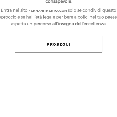
consapevole
.
ferraritrento.com
Entra nel sito
solo se condividi questo
proccio e se hai l’età legale per bere alcolici nel tuo paese:
aspetta un
percorso all’insegna dell’eccellenza
.
PROSEGUI
VISITE
+ 39 0461 972331
hospitality@ferraritrento.it