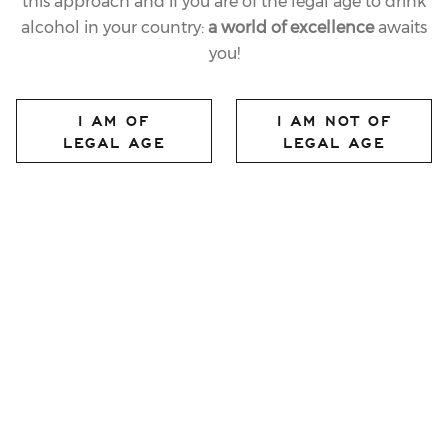
this approach and if you are of the legal age to drink
alcohol in your country:
a world of excellence
awaits
you!
I AM OF
I AM NOT OF
LEGAL AGE
LEGAL AGE