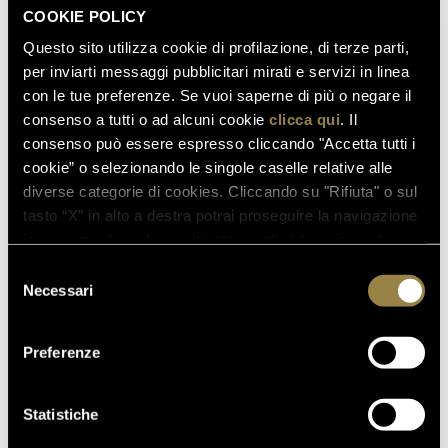
COOKIE POLICY
Questo sito utilizza cookie di profilazione, di terze parti,
per inviarti messaggi pubblicitari mirati e servizi in linea
con le tue preferenze. Se vuoi saperne di più o negare il
consenso a tutti o ad alcuni cookie
clicca qui
. Il
consenso può essere espresso cliccando "Accetta tutti i
cookie” o selezionando le singole caselle relative alle
diverse categorie di cookies. Cliccando su "Rifiuta" o sul
tasto “X” in alto a destra potrai proseguire la navigazione
in assenza di cookie o altri strumenti di tracciamento
diversi da quelli tecnici.
Selezione
Necessari
del
consenso
Preferenze
Statistiche