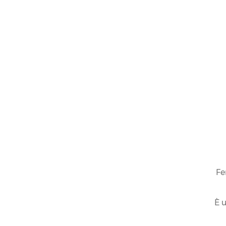
Fe
È u