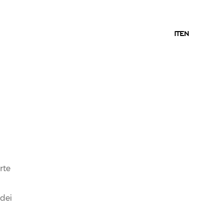
IT
IT
EN
rte
 dei