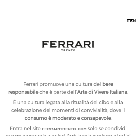
IT
IT
EN
NEWS
LE ULTIME NOVITÀ
Scopri ogni giorno le ultime novità dal mondo Ferrari
Trento.
Ferrari promuove una cultura del
bere
responsabile
che è parte dell’
Arte di Vivere Italiana
.
È una cultura legata alla ritualità del cibo e alla
celebrazione dei momenti di convivialità, dove il
consumo è moderato e consapevole
.
ferraritrento.com
Entra nel sito
solo se condividi