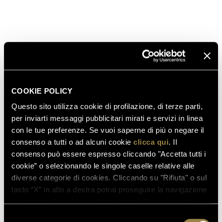
COOKIE POLICY
Questo sito utilizza cookie di profilazione, di terze parti,
per inviarti messaggi pubblicitari mirati e servizi in linea
con le tue preferenze. Se vuoi saperne di più o negare il
consenso a tutti o ad alcuni cookie
clicca qui
. Il
11.03.2026
consenso può essere espresso cliccando "Accetta tutti i
FERRARI TRENTO TRA LE “100 ICONIC
cookie” o selezionando le singole caselle relative alle
diverse categorie di cookies. Cliccando su "Rifiuta" o sul
WINERIES” DI FORBES ITALIA
tasto “X” in alto a destra potrai proseguire la navigazione
in assenza di cookie o altri strumenti di tracciamento
Vai al post
SCOPRI DI PIÙ
diversi da quelli tecnici.
Selezione