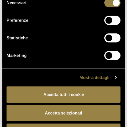
Necessari
del
consenso
Preferenze
Statistiche
Marketing
Mostra dettagli
Accetta tutti i cookie
09.01.2026
Accetta selezionati
FERRARI TRENTO #TOTHEMAXIMUM
ALLA 3TRE DI MADONNA DI CAMPIGLIO