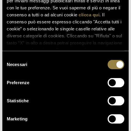
per inviarti messaggi pubblicitari mirati e servizi in linea
con le tue preferenze. Se vuoi saperne di più o negare il
consenso a tutti o ad alcuni cookie
clicca qui
. Il
consenso può essere espresso cliccando "Accetta tutti i
cookie” o selezionando le singole caselle relative alle
diverse categorie di cookies. Cliccando su "Rifiuta" o sul
tasto “X” in alto a destra potrai proseguire la navigazione
in assenza di cookie o altri strumenti di tracciamento
diversi da quelli tecnici.
Selezione
Necessari
del
consenso
Preferenze
Statistiche
Marketing