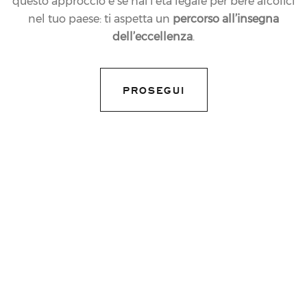
questo approccio e se hai l’età legale per bere alcolici
CHIEDI AL NOSTRO ENOLOGO
nel tuo paese: ti aspetta un
percorso all’insegna
dell’eccellenza
.
PROSEGUI
ORARI
Lunedì-Venerdì
9.00-13.00 e 14.00-18.00
Sabato
10.00 – 18.00