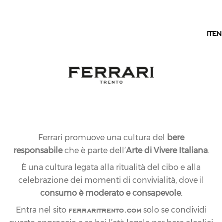
IT
IT
EN
HAI BISOGNO DI
AIUTO? CONTATTACI
Per qualunque richiesta ti invitiamo a scriverci, il
nostro Servizio Clienti e/o il nostro Enologo sono qui
Ferrari promuove una cultura del
bere
per aiutarti!
responsabile
che è parte dell’
Arte di Vivere Italiana
.
È una cultura legata alla ritualità del cibo e alla
celebrazione dei momenti di convivialità, dove il
CONTATTACI
consumo è moderato e consapevole
.
ferraritrento.com
Entra nel sito
solo se condividi