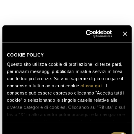
VINO? LAVORA CON
NOI
Cerchiamo sempre donne e uomini appassionati: alle
nostre creazioni e al mercato in generale. Se sei un
amante del vino e vorresti entrare a far parte del
nostro team, inviaci il tuo curriculum.
COOKIE POLICY
Questo sito utilizza cookie di profilazione, di terze parti,
CANDIDATI ORA
per inviarti messaggi pubblicitari mirati e servizi in linea
con le tue preferenze. Se vuoi saperne di più o negare il
consenso a tutti o ad alcuni cookie
clicca qui
. Il
consenso può essere espresso cliccando "Accetta tutti i
cookie” o selezionando le singole caselle relative alle
COME RAGGIUNGERCI
diverse categorie di cookies. Cliccando su "Rifiuta" o sul
tasto “X” in alto a destra potrai proseguire la navigazione
in assenza di cookie o altri strumenti di tracciamento
diversi da quelli tecnici.
Selezione