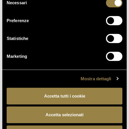
Necessari
del
consenso
Preferenze
IN
IN
AUTOMOBILE
AEROPLAN
Statistiche
Marketing
Via Ponte di
Aeroporti
Ravina 15
principali:
Trento (TN),
Verona,
Mostra dettagli
Italy
Venezia,
Bergamo,
APRI SU
Accetta tutti i cookie
Milano,
MAPPE
Bolzano
L’AEROPOR
Accetta selezionati