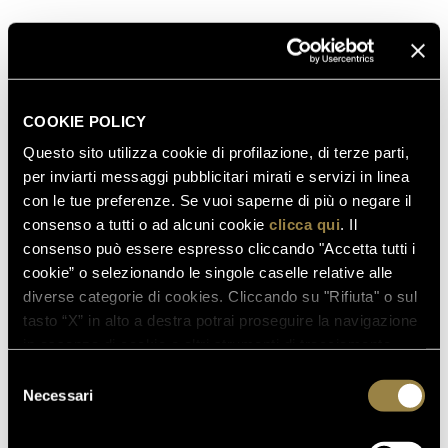
COOKIE POLICY
Questo sito utilizza cookie di profilazione, di terze parti,
per inviarti messaggi pubblicitari mirati e servizi in linea
con le tue preferenze. Se vuoi saperne di più o negare il
consenso a tutti o ad alcuni cookie
clicca qui
. Il
consenso può essere espresso cliccando "Accetta tutti i
cookie” o selezionando le singole caselle relative alle
diverse categorie di cookies. Cliccando su "Rifiuta" o sul
tasto “X” in alto a destra potrai proseguire la navigazione
in assenza di cookie o altri strumenti di tracciamento
diversi da quelli tecnici.
Selezione
Necessari
del
consenso