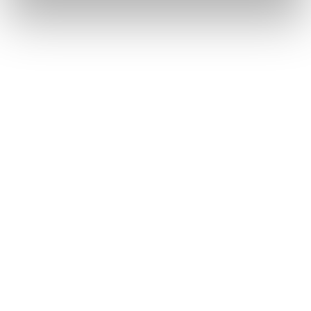
regalati loro da quote, suoli ed esposizioni. Il più
grande vigneto italiano di Chardonnay, incantevole
giardino vitato racchiuso all’ombra delle vette alpine
e indelebile segno del lascito di Giulio Ferrari; una
terra altresì vocata alla coltivazione di Pinot Nero da
Metodo Classico
SCOPRI IL NOSTRO TERRITORIO
IT
EN