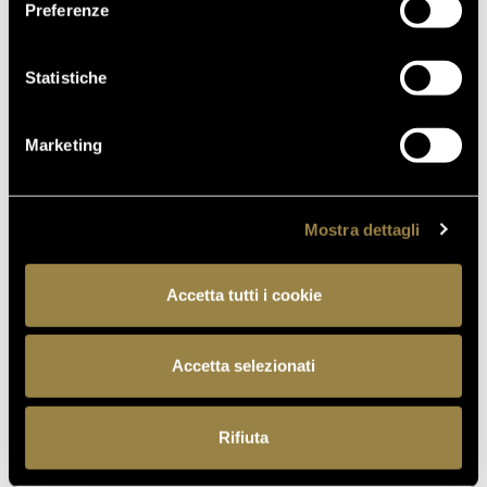
Preferenze
Statistiche
Marketing
TRENTINO
Mostra dettagli
Il Trentino è un territorio straordinariamente vocato
Accetta tutti i cookie
per dare forma a bollicine di grande eleganza e
complessità. Merito di una viticoltura di montagna,
scandita da vigneti a diverse altitudini e dall’alternarsi
Accetta selezionati
di giornate calde e nottate fresche, che regala a ogni
grappolo un ventaglio d’inconfondibili aromi e
Rifiuta
profumi.
Sfumature che colorano ogni acino dei differenti toni