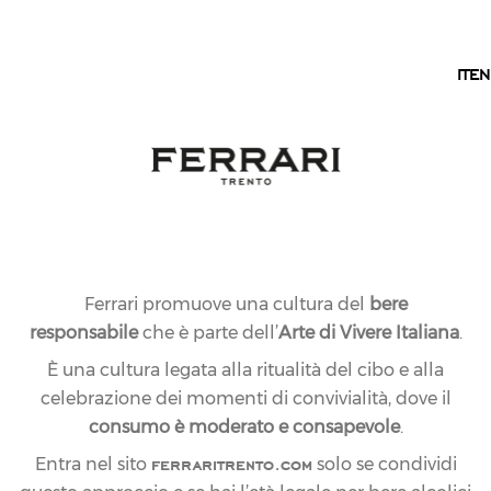
IT
IT
EN
COLTIVARE L’ECCELLENZA
BOLLICINE DI
MONTAGNA
“L’eccellenza non è un atto ma un’abitudine”
Ferrari promuove una cultura del
bere
Aristotele
responsabile
che è parte dell’
Arte di Vivere Italiana
.
Ricerca della qualità e cura per i dettagli hanno reso
È una cultura legata alla ritualità del cibo e alla
Ferrari Trento la Prima Casa italiana di bollicine
celebrazione dei momenti di convivialità, dove il
Metodo Classico.
consumo è moderato e consapevole
.
ferraritrento.com
Entra nel sito
solo se condividi