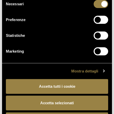
Necessari
del
consenso
Preferenze
MANDA LA TUA
Statistiche
RICHIESTA AL
NOSTRO ENOLOGO
Marketing
Per qualunque richiesta ti invitiamo a contattarci, il
Mostra dettagli
nostro Enologo è qui per aiutarti!
Accetta tutti i cookie
INVIA RICHIESTA
Accetta selezionati