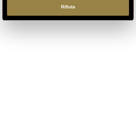
Rifiuta
IT
EN
Ferrari f.lli Lunelli S.p.A.
Trento, Italia
Via del Ponte di Ravina 15
+39 0461 972 311
customercare@ferraritrento.it