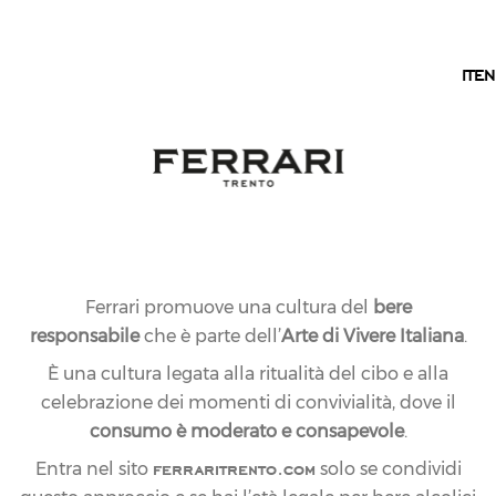
IT
IT
EN
CONTATTI
CHIEDI
ALL’ENOLOGO
Segui le orme di Giulio Ferrari. Scopri i segreti
Trentodoc inviando le tue domande direttamente ai
nostri enologi che, sotto la guida di Marcello Lunelli,
Ferrari promuove una cultura del
bere
sono responsabili della creazione delle bollicine
responsabile
che è parte dell’
Arte di Vivere Italiana
.
Ferrari Trento.
Ogni bottiglia è un’esperienza unica che nasce dalla
È una cultura legata alla ritualità del cibo e alla
nostra fedeltà al Trentodoc.
celebrazione dei momenti di convivialità, dove il
consumo è moderato e consapevole
.
ferraritrento.com
Entra nel sito
solo se condividi