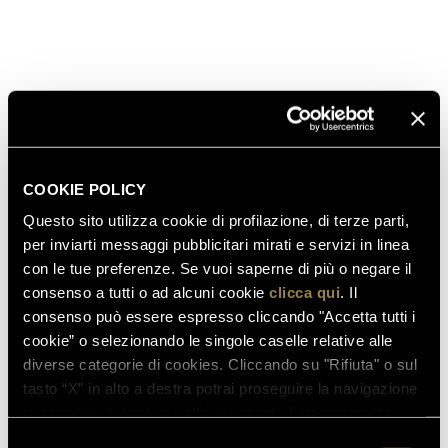
COSA SI INTENDE PER MATURAZIONE?
COSA SIGNIFICA MILLESIMATO?
CHE COS’È IL PERLAGE?
COOKIE POLICY
Questo sito utilizza cookie di profilazione, di terze parti,
per inviarti messaggi pubblicitari mirati e servizi in linea
COS’È LA PUPITRE?
con le tue preferenze. Se vuoi saperne di più o negare il
consenso a tutti o ad alcuni cookie
clicca qui
. Il
consenso può essere espresso cliccando "Accetta tutti i
cookie” o selezionando le singole caselle relative alle
diverse categorie di cookies. Cliccando su "Rifiuta" o sul
tasto “X” in alto a destra potrai proseguire la navigazione
in assenza di cookie o altri strumenti di tracciamento
diversi da quelli tecnici.
Selezione