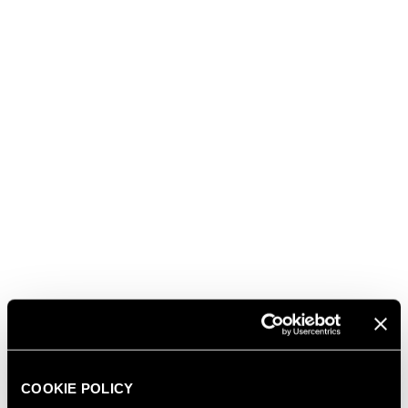
DATA DI NASCITA
CITTÀ
PREFERENZA LINGUA NEWSLETTER*
COOKIE POLICY
Ai sensi del Reg. (UE) 2016/679 (GDPR)