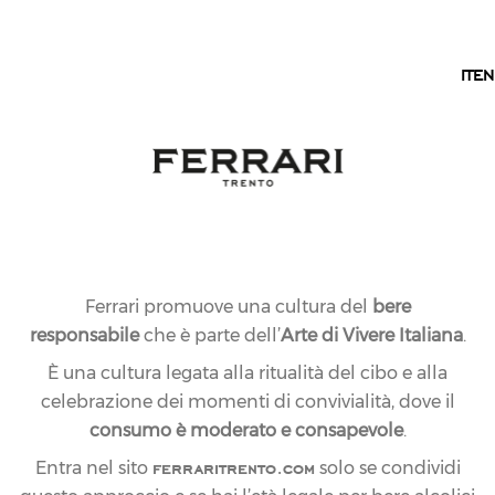
IT
IT
EN
NEWSLETTER
NON PERDERTI
NULLA
Iscriviti alla nostra newsletter per essere il primo a
scoprire le novità dal mondo Ferrari Trento.
Ferrari promuove una cultura del
bere
responsabile
che è parte dell’
Arte di Vivere Italiana
.
È una cultura legata alla ritualità del cibo e alla
celebrazione dei momenti di convivialità, dove il
ENTRA NEL
consumo è moderato e consapevole
.
MONDO DELLE
ferraritrento.com
Entra nel sito
solo se condividi