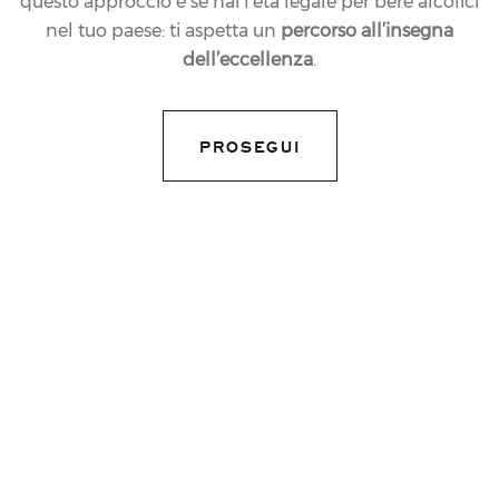
CANTINE
questo approccio e se hai l’età legale per bere alcolici
nel tuo paese: ti aspetta un
percorso all’insegna
FERRARI
dell’eccellenza
.
COMPILA IL
PROSEGUI
FORM
NOME*
COGNOME*
EMAIL*