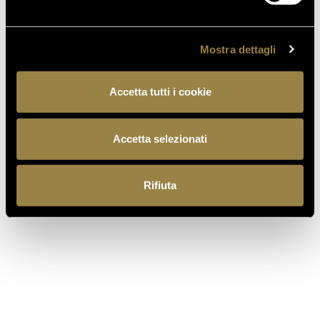
Mostra dettagli
IT
EN
Accetta tutti i cookie
Accetta selezionati
Rifiuta
Ferrari f.lli Lunelli S.p.A.
Trento, Italia
Via del Ponte di Ravina 15
+39 0461 972 311
customercare@ferraritrento.it