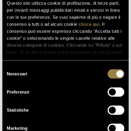
dichiaro di aver letto l'
*
Informativa Privacy
Questo sito utilizza cookie di profilazione, di terze parti,
per inviarti messaggi pubblicitari mirati e servizi in linea
Presto il mio consenso al trattamento dei miei dati
con le tue preferenze. Se vuoi saperne di più o negare il
personali per la ricezione di newsletter e
consenso a tutti o ad alcuni cookie
clicca qui
. Il
comunicazioni promozionali, così come descritto
consenso può essere espresso cliccando "Accetta tutti i
nel punto 4C dell'
Informativa Privacy
**
cookie” o selezionando le singole caselle relative alle
diverse categorie di cookies. Cliccando su "Rifiuta" o sul
Acconsento
Non Acconsento
tasto “X” in alto a destra potrai proseguire la navigazione
in assenza di cookie o altri strumenti di tracciamento
Presto il mio consenso affinché i miei dati personali
diversi da quelli tecnici.
Selezione
vengano trattati per finalità di profilazione ed
Necessari
del
analisi di abitudini e scelte di consumo, così come
consenso
descritto nel punto 4D dell'
Informativa Privacy
**
Preferenze
Acconsento
Non Acconsento
Statistiche
Marketing