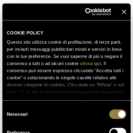
Vai al post
SCOPRI DI PIÙ
COOKIE POLICY
Questo sito utilizza cookie di profilazione, di terze parti,
per inviarti messaggi pubblicitari mirati e servizi in linea
con le tue preferenze. Se vuoi saperne di più o negare il
consenso a tutti o ad alcuni cookie
clicca qui
. Il
consenso può essere espresso cliccando "Accetta tutti i
cookie” o selezionando le singole caselle relative alle
diverse categorie di cookies. Cliccando su "Rifiuta" o sul
tasto “X” in alto a destra potrai proseguire la navigazione
in assenza di cookie o altri strumenti di tracciamento
diversi da quelli tecnici.
Selezione
Necessari
del
consenso
Preferenze