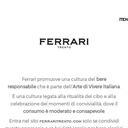
IT
IT
EN
NEWS
LE ULTIME NOVITÀ
Scopri ogni giorno le ultime novità dal mondo Ferrari
Trento.
Ferrari promuove una cultura del
bere
responsabile
che è parte dell’
Arte di Vivere Italiana
.
È una cultura legata alla ritualità del cibo e alla
celebrazione dei momenti di convivialità, dove il
consumo è moderato e consapevole
.
ferraritrento.com
Entra nel sito
solo se condividi