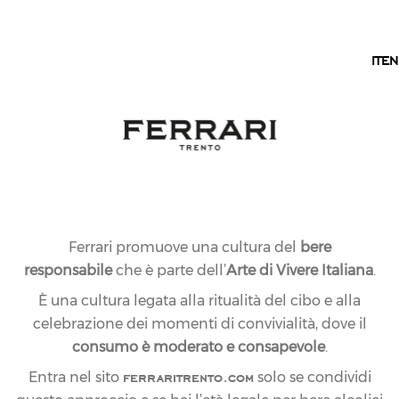
IT
IT
EN
VALORI
I VALORI IN CUI
CREDIAMO
Perpetuare un sogno, da più di un secolo: ogni
Ferrari promuove una cultura del
bere
giorno, rinnoviamo l’intuizione originaria di Giulio
responsabile
che è parte dell’
Arte di Vivere Italiana
.
Ferrari. Questi sono i valori che ci guidano e il nostro
È una cultura legata alla ritualità del cibo e alla
credo.
celebrazione dei momenti di convivialità, dove il
consumo è moderato e consapevole
.
ferraritrento.com
Entra nel sito
solo se condividi