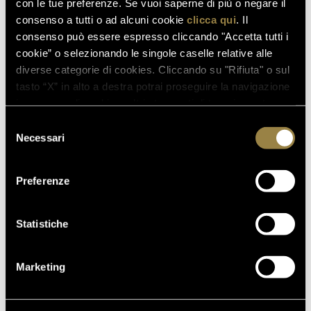
con le tue preferenze. Se vuoi saperne di più o negare il
consenso a tutti o ad alcuni cookie
clicca qui
. Il
consenso può essere espresso cliccando "Accetta tutti i
cookie” o selezionando le singole caselle relative alle
diverse categorie di cookies. Cliccando su "Rifiuta" o sul
tasto “X” in alto a destra potrai proseguire la navigazione
in assenza di cookie o altri strumenti di tracciamento
diversi da quelli tecnici.
Selezione
Necessari
del
consenso
SOSTENIBILITÀ
Preferenze
Ferrari Trento pone il territorio al centro della sua
Statistiche
visione di sostenibilità: da tutelare dal punto di vista
ambientale e da promuovere e valorizzare dal punto
Marketing
di vista sociale