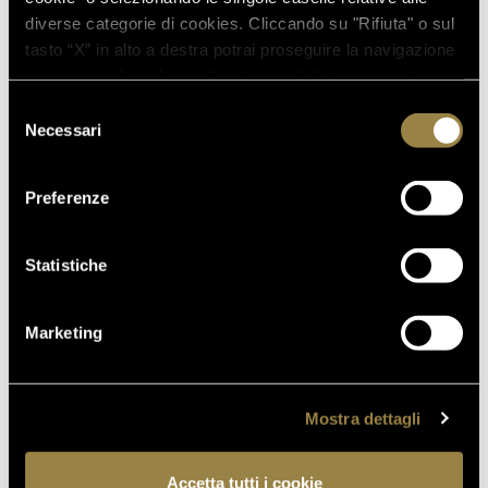
diverse categorie di cookies. Cliccando su "Rifiuta" o sul
tasto “X” in alto a destra potrai proseguire la navigazione
in assenza di cookie o altri strumenti di tracciamento
diversi da quelli tecnici.
Selezione
Necessari
del
TORNA ALLE COLLEZIONI
consenso
Preferenze
Statistiche
IT
EN
Marketing
Mostra dettagli
Accetta tutti i cookie