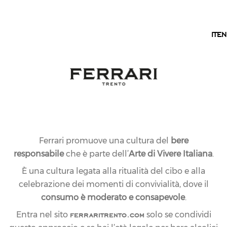
IT
IT
EN
COLLEZIONI
LINEA GRAN CUVÉE
Bollicine Trentodoc millesimate per immortalare le
emozioni di una vita, brindare nelle occasioni di festa
e celebrare i successi.
Ferrari promuove una cultura del
bere
responsabile
che è parte dell’
Arte di Vivere Italiana
.
È una cultura legata alla ritualità del cibo e alla
celebrazione dei momenti di convivialità, dove il
consumo è moderato e consapevole
.
ferraritrento.com
Entra nel sito
solo se condividi