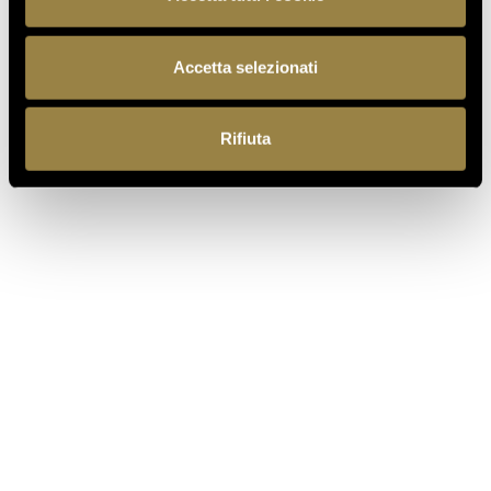
Ferrari f.lli Lunelli S.p.A.
Trento, Italia
Accetta selezionati
Via del Ponte di Ravina 15
+39 0461 972 311
Rifiuta
customercare@ferraritrento.it
ESPLORA
NEWS
CONTATTI
LINK UTILI