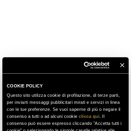
FERRARI GRAN CUVÉE
In grande formato, bollicine Trentodoc millesimate
che raccontano l’essenza dello stile di Ferrari Trento.
Una Cuvée dedicata, che matura sui lieviti per
almeno cinque anni, a esprimere nel calice tutta
l’eleganza, la freschezza e la complessità delle
migliori uve Chardonnay di montagna del Trentino.
SCOPRI DI PIÙ
COOKIE POLICY
Questo sito utilizza cookie di profilazione, di terze parti,
per inviarti messaggi pubblicitari mirati e servizi in linea
COMPRALO QUI
con le tue preferenze. Se vuoi saperne di più o negare il
consenso a tutti o ad alcuni cookie
clicca qui
. Il
consenso può essere espresso cliccando "Accetta tutti i
cookie” o selezionando le singole caselle relative alle