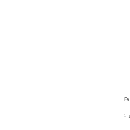
Fe
È u