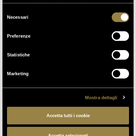
in assenza di cookie o altri strumenti di tracciamento
TRENTODOC FESTIVAL 2026:
diversi da quelli tecnici.
Selezione
UN VIAGGIO TRA IL FASCINO
Necessari
del
DEL TEMPO E L’ECCELLENZA
consenso
DELLE BOLLICINE DI
MONTAGNA
Preferenze
07.07.2026
APRE UN NUOVO FERRARI
Statistiche
SPAZIO BOLLICINE
ALL’AEROPORTO DI ROMA
Marketing
FIUMICINO
Mostra dettagli
TORNA AL JOURNAL
Accetta tutti i cookie
Accetta selezionati