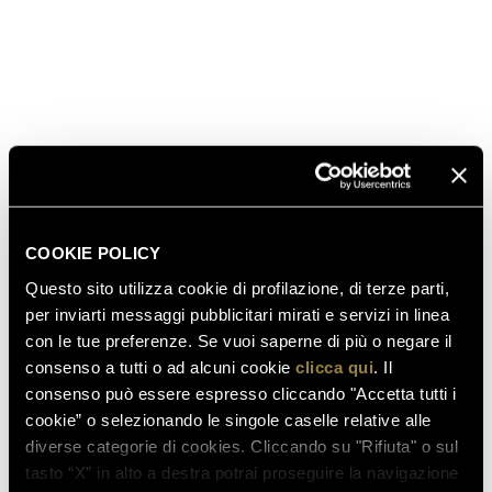
Matteo Lunelli, vicepresidente del Ferrari, ha regalato,
come si vede nella foto, un jeroboam delle bollicine
più amate degli italiani.
SCOPRI ANCHE
COOKIE POLICY
03.08.2026
FERRARI RISERVA LUNELLI
Questo sito utilizza cookie di profilazione, di terze parti,
2016 CONQUISTA LA MEDAGLIA
per inviarti messaggi pubblicitari mirati e servizi in linea
D’ORO A WOW! THE ITALIAN
con le tue preferenze. Se vuoi saperne di più o negare il
WINE COMPETITION 2026
consenso a tutti o ad alcuni cookie
clicca qui
. Il
consenso può essere espresso cliccando "Accetta tutti i
cookie” o selezionando le singole caselle relative alle
diverse categorie di cookies. Cliccando su "Rifiuta" o sul
16.07.2026
tasto “X” in alto a destra potrai proseguire la navigazione
FERRARI TRENTO AL