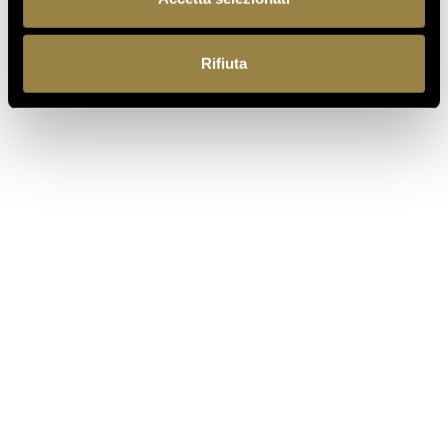
PRECEDENTE
SUCCESSIVO
Rifiuta
IT
Ferrari f.lli Lunelli S.p.A.
Trento, Italia
Via del Ponte di Ravina 15
+39 0461 972 311