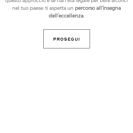
questo approccio e se hai l’età legale per bere alcolici
nel tuo paese: ti aspetta un
percorso all’insegna
dell’eccellenza
.
PROSEGUI
15.07.2008
NEWS
A PESSOTTO UN
JEROBOAM DELLE
BOLLICINE PIÙ AMATE
DAGLI ITALIANI