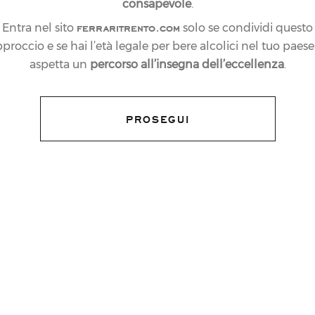
consapevole
.
ferraritrento.com
Entra nel sito
solo se condividi questo
proccio e se hai l’età legale per bere alcolici nel tuo paese:
aspetta un
percorso all’insegna dell’eccellenza
.
 WAITING FOR
ALY – HALL 3 –
PROSEGUI
D C3