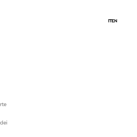
IT
IT
EN
rte
 dei