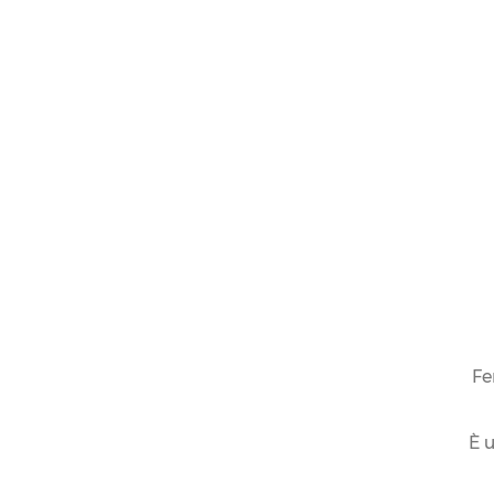
Fe
È u