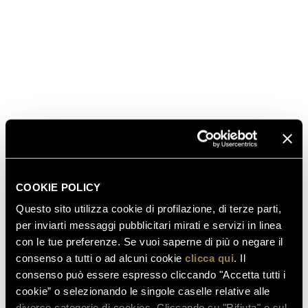
SCOPRI ANCHE
COOKIE POLICY
Questo sito utilizza cookie di profilazione, di terze parti,
03.08.2026
per inviarti messaggi pubblicitari mirati e servizi in linea
FERRARI RISERVA LUNELLI
con le tue preferenze. Se vuoi saperne di più o negare il
2016 CONQUISTA LA MEDAGLIA
consenso a tutti o ad alcuni cookie
clicca qui
. Il
D’ORO A WOW! THE ITALIAN
consenso può essere espresso cliccando "Accetta tutti i
WINE COMPETITION 2026
cookie” o selezionando le singole caselle relative alle
diverse categorie di cookies. Cliccando su "Rifiuta" o sul