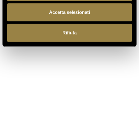
Accetta selezionati
PRECEDENTE
SUCCESSIVO
Rifiuta
IT
Ferrari f.lli Lunelli S.p.A.