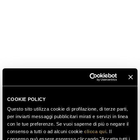
alla presenza dei ministri Profumo, Catania e
Cancelleri, sono state scelte le bollicine Ferrari,
simbolo del miglior made in Italy. La rassegna, che
durerà sino al 7 aprile, è promossa dal ministero delle
politiche agricole insieme al ministero dell’istruzione
e con la partecipazione dell’Expo 2015 e si propone,
oltre che come panorama del passato, di anticipare
alcuni temi dell’Esposizione universale che si terrà a
Milano nel 2015.
SCOPRI ANCHE
COOKIE POLICY
Questo sito utilizza cookie di profilazione, di terze parti,
per inviarti messaggi pubblicitari mirati e servizi in linea
con le tue preferenze. Se vuoi saperne di più o negare il
03.08.2026
consenso a tutti o ad alcuni cookie
clicca qui
. Il
FERRARI RISERVA LUNELLI
consenso può essere espresso cliccando "Accetta tutti i