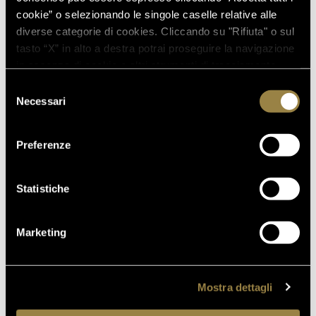
2016 CONQUISTA LA MEDAGLIA
cookie” o selezionando le singole caselle relative alle
D’ORO A WOW! THE ITALIAN
diverse categorie di cookies. Cliccando su "Rifiuta" o sul
WINE COMPETITION 2026
tasto “X” in alto a destra potrai proseguire la navigazione
in assenza di cookie o altri strumenti di tracciamento
diversi da quelli tecnici.
Selezione
16.07.2026
Necessari
del
FERRARI TRENTO AL
consenso
TRENTODOC FESTIVAL 2026:
Preferenze
UN VIAGGIO TRA IL FASCINO
DEL TEMPO E L’ECCELLENZA
DELLE BOLLICINE DI
Statistiche
MONTAGNA
07.07.2026
Marketing
APRE UN NUOVO FERRARI
SPAZIO BOLLICINE
ALL’AEROPORTO DI ROMA
Mostra dettagli
FIUMICINO