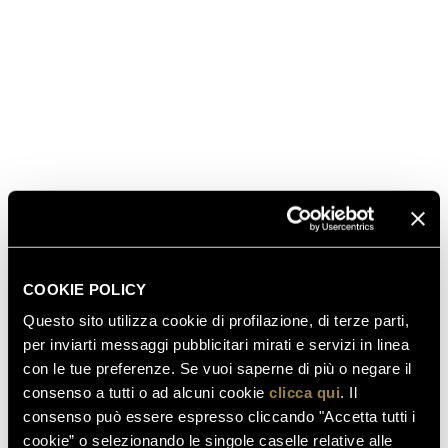
SCOPRI ANCHE
COOKIE POLICY
Questo sito utilizza cookie di profilazione, di terze parti,
per inviarti messaggi pubblicitari mirati e servizi in linea
03.08.2026
con le tue preferenze. Se vuoi saperne di più o negare il
FERRARI RISERVA LUNELLI
consenso a tutti o ad alcuni cookie
clicca qui
. Il
2016 CONQUISTA LA MEDAGLIA
consenso può essere espresso cliccando "Accetta tutti i
D’ORO A WOW! THE ITALIAN
cookie” o selezionando le singole caselle relative alle
WINE COMPETITION 2026