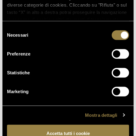
diverse categorie di cookies. Cliccando su "Rifiuta" o sul
tasto “X” in alto a destra potrai proseguire la navigazione
in assenza di cookie o altri strumenti di tracciamento
16.07.2026
diversi da quelli tecnici.
Selezione
FERRARI TRENTO AL
Necessari
del
TRENTODOC FESTIVAL 2026:
consenso
UN VIAGGIO TRA IL FASCINO
Preferenze
DEL TEMPO E L’ECCELLENZA
DELLE BOLLICINE DI
MONTAGNA
Statistiche
07.07.2026
APRE UN NUOVO FERRARI
Marketing
SPAZIO BOLLICINE
ALL’AEROPORTO DI ROMA
FIUMICINO
Mostra dettagli
Accetta tutti i cookie