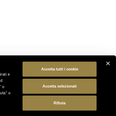
Iscriviti alla nostra newsletter per essere il primo a
scoprire le novità dal mondo Ferrari Trento.
ISCRIVITI
SEGUICI
Accetta tutti i cookie
rati e
ad
Accetta selezionati
” o
uta" o
Rifiuta
 15, 38123 Trento (Italia) – Reg. Imp./C.F./P.IVA