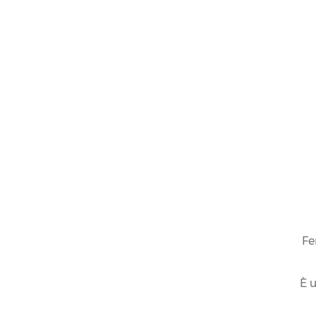
Fe
È u