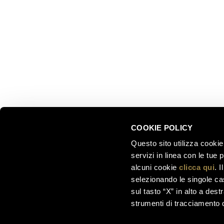
Via del Ponte di Ravina 15
Collezion
Il nostro 
+39 0461 972 311
Celebrati
customercare@ferraritrento.it
greatest
Esperienz
Sostenibi
COOKIE POLICY
Questo sito utilizza cookie 
servizi in linea con le tue
alcuni cookie
clicca qui
. 
selezionando le singole cas
sul tasto “X” in alto a dest
strumenti di tracciamento di
Ferrari F.lli Lunelli S.p.A. –
Società soggetta a di