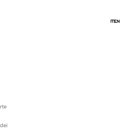
IT
IT
EN
rte
 dei