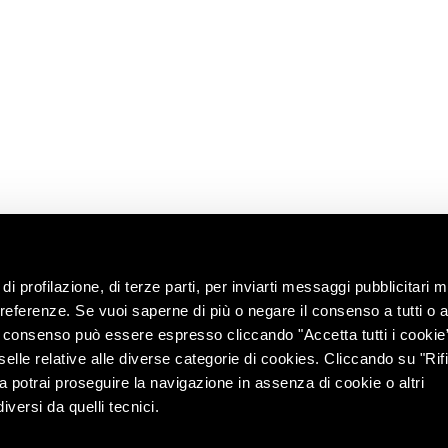
informazioni
Shop
i
enoteca
Lavora con noi
territorio
Contatti
ng with the
Chiedi
all’enologo
e e tour
lità
di profilazione, di terze parti, per inviarti messaggi pubblicitari mi
 preferenze. Se vuoi saperne di più o negare il consenso a tutti o 
Il consenso può essere espresso cliccando "Accetta tutti i cookie
elle relative alle diverse categorie di cookies. Cliccando su "Rifi
ra potrai proseguire la navigazione in assenza di cookie o altri
versi da quelli tecnici.
r. e coord. di Lunelli S.p.A. (azionista unico) – Via del Ponte