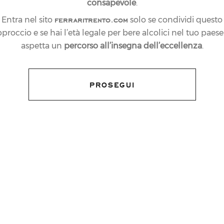
consapevole
.
ferraritrento.com
Entra nel sito
solo se condividi questo
proccio e se hai l’età legale per bere alcolici nel tuo paese:
aspetta un
percorso all’insegna dell’eccellenza
.
PROSEGUI
 UN'OCCASIONE
SA FERRARI,
UN VIGNETO DI