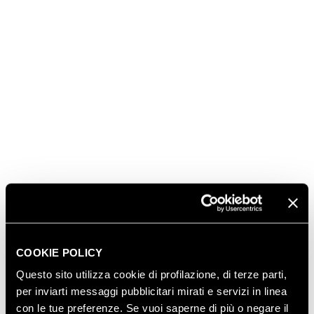
www.locandamargon.it
(
, 0461 349401,
contact@locandamargon.it
, chiusa la domenica sera
e tutto martedì).
Una sosta alle Cantine Ferrari è anche un’ottima
occasione per scegliere un dono all’insegna del
made in Italy d’eccellenza: oltre alla gamma
completa dei Trentodoc Ferrari, a rari millesimati e a
confezioni di prestigio, è possibile acquistare i vini
trentini, toscani e umbri delle Tenute Lunelli nonché
le raffinate grappe della Distilleria Segnana.
Per info e prenotazioni: tel. 0461 972416,
visit@cantineferrari.it
COOKIE POLICY
Questo sito utilizza cookie di profilazione, di terze parti,
SCOPRI ANCHE
per inviarti messaggi pubblicitari mirati e servizi in linea
con le tue preferenze. Se vuoi saperne di più o negare il