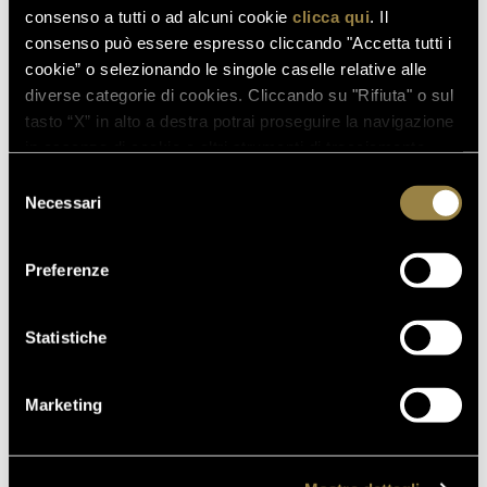
consenso a tutti o ad alcuni cookie
clicca qui
. Il
consenso può essere espresso cliccando "Accetta tutti i
03.08.2026
cookie” o selezionando le singole caselle relative alle
FERRARI RISERVA LUNELLI
diverse categorie di cookies. Cliccando su "Rifiuta" o sul
2016 CONQUISTA LA MEDAGLIA
tasto “X” in alto a destra potrai proseguire la navigazione
D’ORO A WOW! THE ITALIAN
in assenza di cookie o altri strumenti di tracciamento
WINE COMPETITION 2026
diversi da quelli tecnici.
Selezione
Necessari
del
consenso
16.07.2026
Preferenze
FERRARI TRENTO AL
TRENTODOC FESTIVAL 2026:
UN VIAGGIO TRA IL FASCINO
Statistiche
DEL TEMPO E L’ECCELLENZA
DELLE BOLLICINE DI
MONTAGNA
Marketing
07.07.2026
APRE UN NUOVO FERRARI