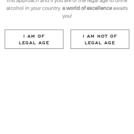
this approach and if you are of the legal age to drink
alcohol in your country:
a world of excellence
awaits
you!
I AM OF
I AM NOT OF
LEGAL AGE
LEGAL AGE