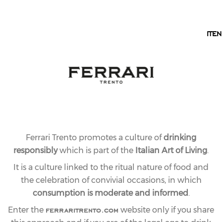
EN
IT
EN
OUR VALUES
THE VALUES WE
BELIEVE IN
Perpetuating a dream for over a century: every day,
we renew Giulio Ferrari’s original intuition. These are
Ferrari Trento promotes a culture of
drinking
the values that guide us and our credo.
responsibly
which is part of the
Italian Art of Living
.
It is a culture linked to the ritual nature of food and
the celebration of convivial occasions, in which
consumption is moderate and informed
.
ferraritrento.com
Enter the
website only if you share