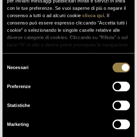
per inviarti messaggi pubblicitari mirati e servizi in linea
con le tue preferenze. Se vuoi saperne di più o negare il
consenso a tutti o ad alcuni cookie
clicca qui
. Il
consenso può essere espresso cliccando "Accetta tutti i
cookie” o selezionando le singole caselle relative alle
diverse categorie di cookies. Cliccando su "Rifiuta" o sul
tasto “X” in alto a destra potrai proseguire la navigazione
in assenza di cookie o altri strumenti di tracciamento
diversi da quelli tecnici.
Selezione
Necessari
del
consenso
SUSTAINABILITY
Preferenze
Statistiche
Ferrari Trento places its territory at the heart of its
sustainability vision: protecting it from an
environmental perspective, while promoting and
Marketing
enhancing it from a social one.