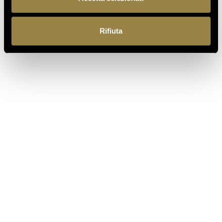
TORNA ALLE COLLEZIONI
Rifiuta
IT
EN
Ferrari f.lli Lunelli S.p.A.
Trento, Italia
Via del Ponte di Ravina 15
+39 0461 972 311