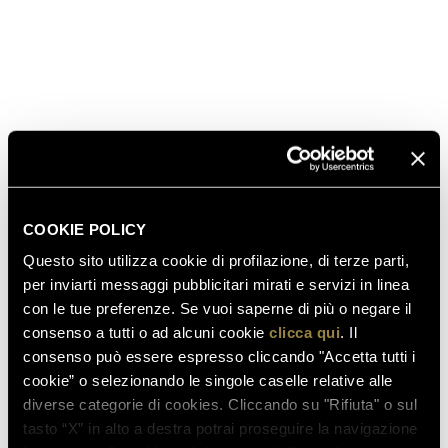
ZONA DI PRODUZIONE
GRADAZIONE ALCOLICA
FORMATI DISPONIBILI
PRIMO ANNO DI PRODUZIONE
COOKIE POLICY
Questo sito utilizza cookie di profilazione, di terze parti,
per inviarti messaggi pubblicitari mirati e servizi in linea
AWARDS
con le tue preferenze. Se vuoi saperne di più o negare il
consenso a tutti o ad alcuni cookie
clicca qui
. Il
consenso può essere espresso cliccando "Accetta tutti i
cookie” o selezionando le singole caselle relative alle
diverse categorie di cookies. Cliccando su "Rifiuta" o sul
tasto “X” in alto a destra potrai proseguire la navigazione