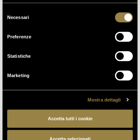
GOLD
91/100
in assenza di cookie o altri strumenti di tracciamento
diversi da quelli tecnici.
Selezione
Necessari
del
The
Decanter
consenso
Champagne &
2024
Preferenze
Sparkling Wine
World
Statistiche
Championships
2024
Marketing
Mostra dettagli
Accetta tutti i cookie
Accetta selezionati