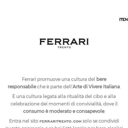
IT
IT
EN
LINEA CLASSICA
FERRARI BRUT
L’etichetta storica di Ferrari Trento nasce da uve
Chardonnay di montagna. Esprime l’ineguagliabile
connubio con il Trentino e l’eleganza delle bollicine
Metodo Classico tipiche di questo territorio.
Ferrari promuove una cultura del
bere
responsabile
che è parte dell’
Arte di Vivere Italiana
.
È una cultura legata alla ritualità del cibo e alla
celebrazione dei momenti di convivialità, dove il
consumo è moderato e consapevole
.
ferraritrento.com
Entra nel sito
solo se condividi