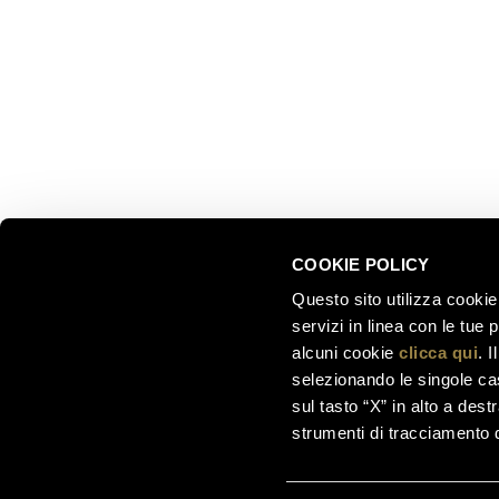
Collezion
Il nostro 
+39 0461 972 311
Celebrati
customercare@ferraritrento.it
greatest
Esperienz
Sostenibi
COOKIE POLICY
Questo sito utilizza cookie 
servizi in linea con le tue
alcuni cookie
clicca qui
. 
selezionando le singole cas
sul tasto “X” in alto a dest
strumenti di tracciamento di
Ferrari F.lli Lunelli S.p.A. –
Società soggetta a di
00123890220 | C