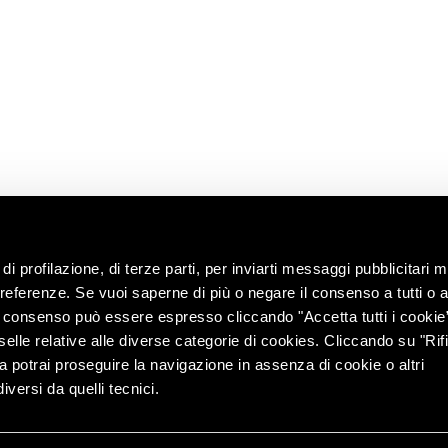
Shop
i
enoteca
Lavora con noi
territorio
Contatti
ng with the
Chiedi
all’enologo
e e tour
lità
di profilazione, di terze parti, per inviarti messaggi pubblicitari mi
 preferenze. Se vuoi saperne di più o negare il consenso a tutti o 
Il consenso può essere espresso cliccando "Accetta tutti i cookie
elle relative alle diverse categorie di cookies. Cliccando su "Rifi
ra potrai proseguire la navigazione in assenza di cookie o altri
versi da quelli tecnici.
r. e coord. di Lunelli S.p.A. (azionista unico) – Via del Ponte
info@pec.c
ap. Soc. € 7.000.000 i.v. | REA TN 76693 – PEC: