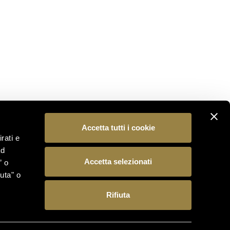
scoprire le novità dal mondo Ferrari Trento.
ISCRIVITI
SEGUICI
Accetta tutti i cookie
rati e
ad
Accetta selezionati
” o
uta" o
Rifiuta
 15, 38123 Trento (Italia) – Reg. Imp./C.F./P.IVA
antineferrari.it