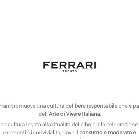
In grande form
raccontano l’es
Cuvée dedicata
a esprimere nel
complessità de
montagna del 
rrari promuove una cultura del
bere responsabile
che è pa
dell’
Arte di Vivere Italiana
.
na cultura legata alla ritualità del cibo e alla celebrazione
momenti di convivialità, dove il
consumo è moderato e