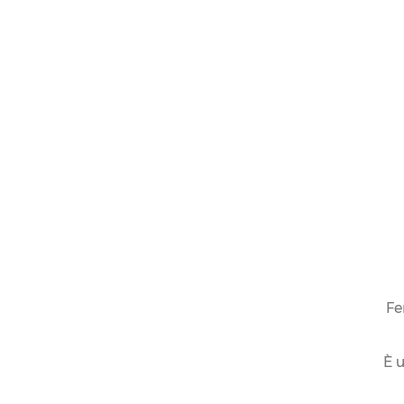
LINEA GRAN CURVÉE
FERRARI
GRAN
CUVÉE
Fe
È u