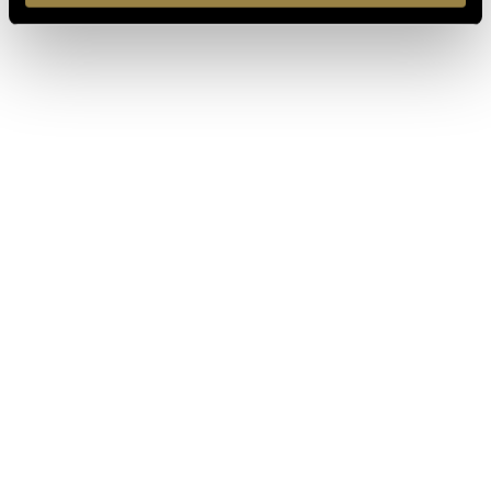
IT
EN
Ferrari f.lli Lunelli S.p.A.
Trento, Italia
Via del Ponte di Ravina 15
+39 0461 972 311
customercare@ferraritrento.it
ESPLORA