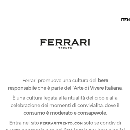
IT
IT
EN
LIMITED EDITION
FERRARI MISSONI
LIMITED EDITION
TRENTODOC
Matrimonio tra due simboli del lusso tricolore,
espressione estetica e creativa del meglio che il Made
Ferrari promuove una cultura del
bere
in Italy possa offrire attorno a un Trentodoc di
responsabile
che è parte dell’
Arte di Vivere Italiana
.
carattere, Chardonnay di montagna dell’annata 2018.
È una cultura legata alla ritualità del cibo e alla
celebrazione dei momenti di convivialità, dove il
consumo è moderato e consapevole
.
ferraritrento.com
Entra nel sito
solo se condividi