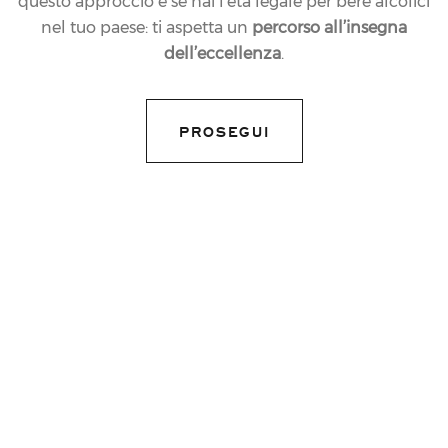
questo approccio e se hai l’età legale per bere alcolici
nel tuo paese: ti aspetta un
percorso all’insegna
dell’eccellenza
.
PROSEGUI
IL MILLESIMATO DI
HAUTE COUTURE
Bollicine dalla veste preziosa, colorato trittico
dell’iconico pattern Missoni, a racchiudere la
preziosa eleganza dello Chardonnay di
montagna, Blanc de Blancs millesimato da
collezione simbolo dello stile italiano.
COMPRALO QUI