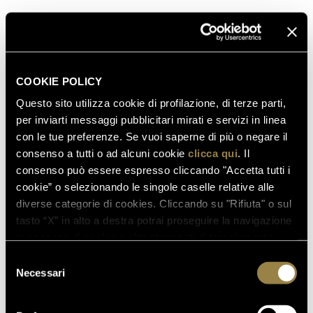
03.08.2026
FERRARI RISERVA LUNELLI
2016 CONQUISTA LA MEDAGLIA
D’ORO A WOW! THE ITALIAN
WINE COMPETITION 2026
COOKIE POLICY
Questo sito utilizza cookie di profilazione, di terze parti,
per inviarti messaggi pubblicitari mirati e servizi in linea
16.07.2026
con le tue preferenze. Se vuoi saperne di più o negare il
FERRARI TRENTO AL
consenso a tutti o ad alcuni cookie
clicca qui
. Il
TRENTODOC FESTIVAL 2026:
consenso può essere espresso cliccando "Accetta tutti i
UN VIAGGIO TRA IL FASCINO
cookie” o selezionando le singole caselle relative alle
DEL TEMPO E L’ECCELLENZA
diverse categorie di cookies. Cliccando su "Rifiuta" o sul
DELLE BOLLICINE DI
tasto “X” in alto a destra potrai proseguire la navigazione
MONTAGNA
in assenza di cookie o altri strumenti di tracciamento
diversi da quelli tecnici.
Selezione
07.07.2026
Necessari
del
APRE UN NUOVO FERRARI
consenso
SPAZIO BOLLICINE
ALL’AEROPORTO DI ROMA