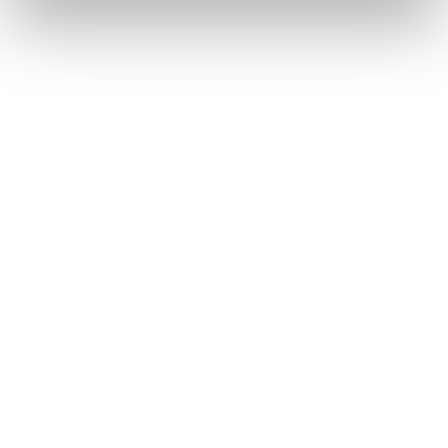
Ferrari f.lli Lunelli S.p.A.
Trento, Italia
Via del Ponte di Ravina 15
+39 0461 972 311
customercare@ferraritrento.it
ESPLORA
NEWS