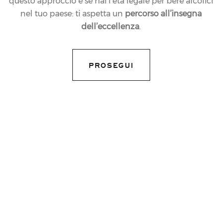
questo approccio e se hai l’età legale per bere alcolici
nel tuo paese: ti aspetta un
percorso all’insegna
dell’eccellenza
.
14.10.2010
NEWS
COMPLIMENTI A LUCA
PROSEGUI
GARDINI, APPENA
LAUREATOSI ?
MIGLIOR SOMMELIER
DEL MONDO 2010?!
share article