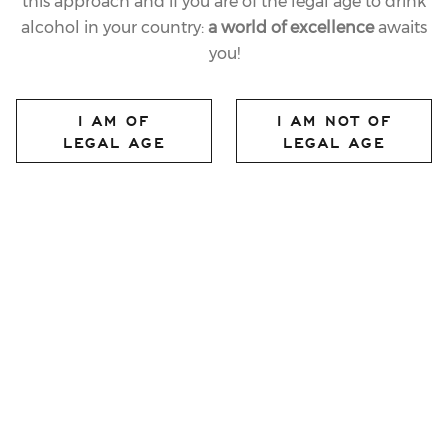
this approach and if you are of the legal age to drink
alcohol in your country:
a world of excellence
awaits
you!
06.05.2010
LAST
I AM OF
I AM NOT OF
AND AT THE MILLE
LEGAL AGE
LEGAL AGE
MIGLIA GALA
DINNERS THE TOASTS
ARE MADE WITH
FERRARI BUBBLES
share article