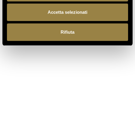
FERRARI RISERVA LUNELLI
2016 WINS GOLD MEDAL AT
Accetta selezionati
WOW! THE ITALIAN WINE
COMPETITION 2026
Rifiuta
07.07.2026
A NEW FERRARI SPAZIO
BOLLICINE OPENS AT ROME
FIUMICINO AIRPORT
18.05.2026
VILLA MARGON OPEN TO THE
PUBLIC FOR THE ADSI
NATIONAL DAY