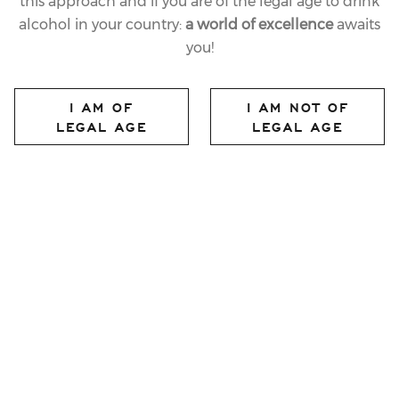
this approach and if you are of the legal age to drink
alcohol in your country:
a world of excellence
awaits
you!
I AM OF
I AM NOT OF
LEGAL AGE
LEGAL AGE
23.06.2025
LAST