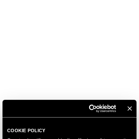
ambassadors of lifestyle and creativity in Italy.
Furthermore, both are part of Fondazione
Altagamma, a foundation where the best brands of
the Italian cultural and creative industry gather
th
th
together. From 10
April to 12
May, Kartell’s iconic
products are celebrated at the exhibition
“The Art
Side of Kartell”
by Laviani and Rita Selvaggio, in the
halls of Palazzo Reale in Milan. The exhibition was
inaugurated with glasses of Ferrari.
COOKIE POLICY