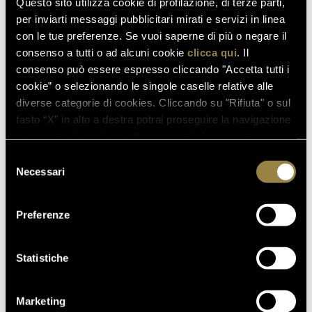
Questo sito utilizza cookie di profilazione, di terze parti,
per inviarti messaggi pubblicitari mirati e servizi in linea
con le tue preferenze. Se vuoi saperne di più o negare il
consenso a tutti o ad alcuni cookie
clicca qui
. Il
consenso può essere espresso cliccando "Accetta tutti i
cookie” o selezionando le singole caselle relative alle
diverse categorie di cookies. Cliccando su "Rifiuta" o sul
tasto “X” in alto a destra potrai proseguire la navigazione
in assenza di cookie o altri strumenti di tracciamento
diversi da quelli tecnici.
Selezione
Necessari
del
consenso
Preferenze
Statistiche
Marketing