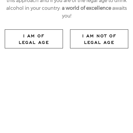
this approach and if you are of the legal age to drink
alcohol in your country:
a world of excellence
awaits
you!
I AM OF
I AM NOT OF
LEGAL AGE
LEGAL AGE
10.04.2019
LAST