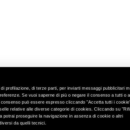
Request
Shop
ns
Work with us
Contacts
ip
Ask the oenologist
ility
ces &
di profilazione, di terze parti, per inviarti messaggi pubblicitari mi
 preferenze. Se vuoi saperne di più o negare il consenso a tutti o 
Il consenso può essere espresso cliccando "Accetta tutti i cookie
elle relative alle diverse categorie di cookies. Cliccando su "Rifi
ra potrai proseguire la navigazione in assenza di cookie o altri
versi da quelli tecnici.