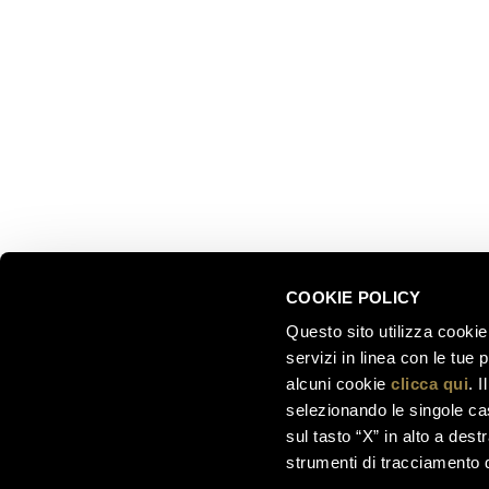
Via del Ponte di Ravina 15
Collectio
Territory
+39 0461 972 311
Partnersh
customercare@ferraritrento.it
Sustainab
Experien
Tours
COOKIE POLICY
Questo sito utilizza cookie 
servizi in linea con le tue
alcuni cookie
clicca qui
. 
selezionando le singole cas
sul tasto “X” in alto a dest
strumenti di tracciamento di