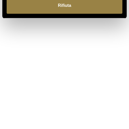
Rifiuta
IT
Ferrari f.lli Lunelli S.p.A.
Trento, Italia
Via del Ponte di Ravina 15
+39 0461 972 311
customercare@ferraritrento.it