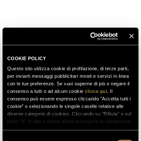
SCOPRI ANCHE
03.08.2026
FERRARI RISERVA LUNELLI
COOKIE POLICY
2016 CONQUISTA LA MEDAGLIA
D’ORO A WOW! THE ITALIAN
Questo sito utilizza cookie di profilazione, di terze parti,
WINE COMPETITION 2026
per inviarti messaggi pubblicitari mirati e servizi in linea
con le tue preferenze. Se vuoi saperne di più o negare il
consenso a tutti o ad alcuni cookie
clicca qui
. Il
consenso può essere espresso cliccando "Accetta tutti i
16.07.2026
cookie” o selezionando le singole caselle relative alle
FERRARI TRENTO AL
diverse categorie di cookies. Cliccando su "Rifiuta" o sul
TRENTODOC FESTIVAL 2026:
tasto “X” in alto a destra potrai proseguire la navigazione
UN VIAGGIO TRA IL FASCINO
in assenza di cookie o altri strumenti di tracciamento
DEL TEMPO E L’ECCELLENZA
diversi da quelli tecnici.
Selezione
DELLE BOLLICINE DI