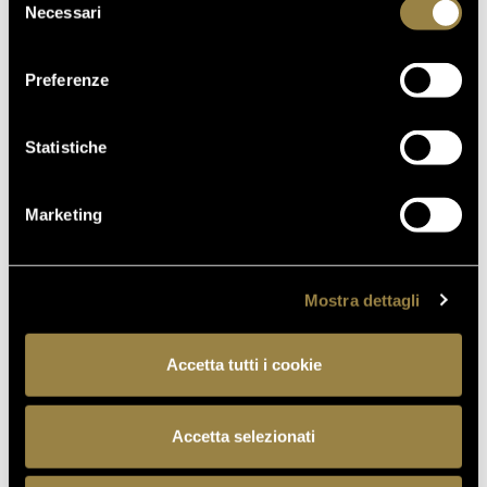
Necessari
del
MONTAGNA
consenso
07.07.2026
Preferenze
APRE UN NUOVO FERRARI
SPAZIO BOLLICINE
ALL’AEROPORTO DI ROMA
Statistiche
FIUMICINO
Marketing
TORNA AL JOURNAL
Mostra dettagli
Accetta tutti i cookie
PRECEDENTE
SUCCESSIVO
Accetta selezionati