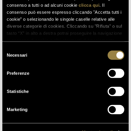
SPAZIO BOLLICINE
consenso a tutti o ad alcuni cookie
clicca qui
. Il
ALL’AEROPORTO DI ROMA
consenso può essere espresso cliccando "Accetta tutti i
FIUMICINO
cookie” o selezionando le singole caselle relative alle
diverse categorie di cookies. Cliccando su "Rifiuta" o sul
tasto “X” in alto a destra potrai proseguire la navigazione
in assenza di cookie o altri strumenti di tracciamento
diversi da quelli tecnici.
Selezione
TORNA AL JOURNAL
Necessari
del
consenso
Preferenze
PRECEDENTE
SUCCESSIVO
Statistiche
Marketing
IT