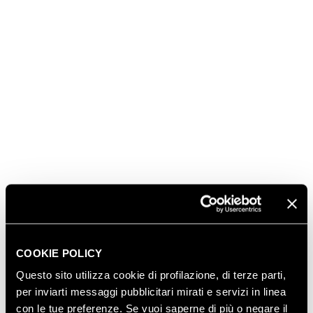
03.08.2026
FERRARI RISERVA LUNELLI
2016 CONQUISTA LA MEDAGLIA
D’ORO A WOW! THE ITALIAN
WINE COMPETITION 2026
16.07.2026
FERRARI TRENTO AL
TRENTODOC FESTIVAL 2026:
UN VIAGGIO TRA IL FASCINO
DEL TEMPO E L’ECCELLENZA
DELLE BOLLICINE DI
COOKIE POLICY
MONTAGNA
Questo sito utilizza cookie di profilazione, di terze parti,
07.07.2026
per inviarti messaggi pubblicitari mirati e servizi in linea
APRE UN NUOVO FERRARI
con le tue preferenze. Se vuoi saperne di più o negare il