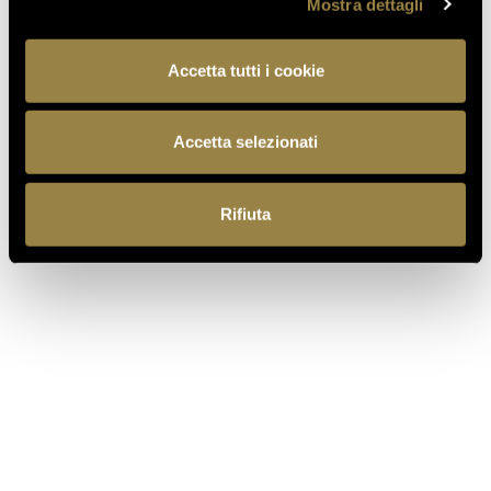
Mostra dettagli
Accetta tutti i cookie
Accetta selezionati
Ferrari f.lli Lunelli S.p.A.
Trento, Italia
Rifiuta
Via del Ponte di Ravina 15
+39 0461 972 311
customercare@ferraritrento.it
ESPLORA