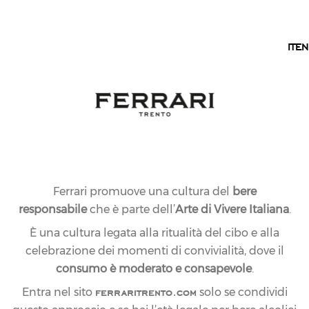
IT
IT
EN
Ferrari promuove una cultura del
bere
responsabile
che è parte dell’
Arte di Vivere Italiana
.
È una cultura legata alla ritualità del cibo e alla
celebrazione dei momenti di convivialità, dove il
13.11.2009
NEWS
consumo è moderato e consapevole
.
FERRARI BRINDA A
ferraritrento.com
Entra nel sito
solo se condividi