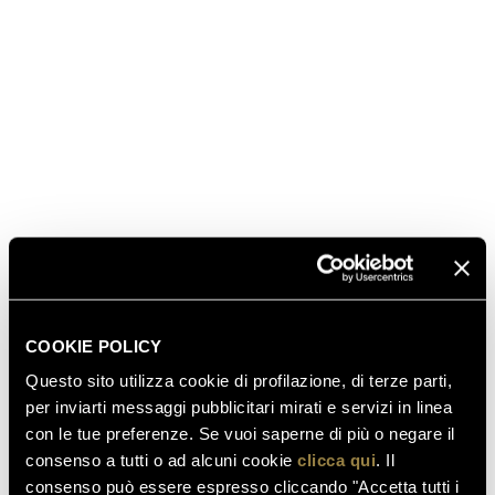
SCOPRI ANCHE
COOKIE POLICY
Questo sito utilizza cookie di profilazione, di terze parti,
per inviarti messaggi pubblicitari mirati e servizi in linea
con le tue preferenze. Se vuoi saperne di più o negare il
03.08.2026
consenso a tutti o ad alcuni cookie
clicca qui
. Il
FERRARI RISERVA LUNELLI
consenso può essere espresso cliccando "Accetta tutti i
2016 CONQUISTA LA MEDAGLIA