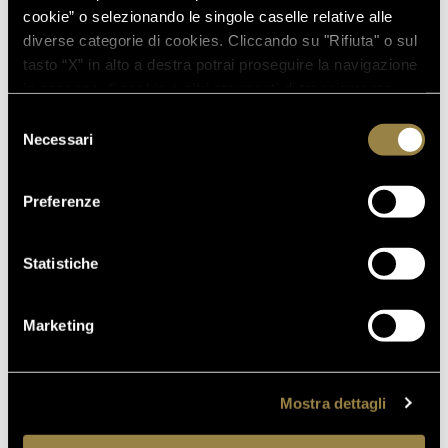
cookie” o selezionando le singole caselle relative alle
D’ORO A WOW! THE ITALIAN
diverse categorie di cookies. Cliccando su "Rifiuta" o sul
WINE COMPETITION 2026
tasto “X” in alto a destra potrai proseguire la navigazione
in assenza di cookie o altri strumenti di tracciamento
diversi da quelli tecnici.
Selezione
16.07.2026
Necessari
del
FERRARI TRENTO AL
consenso
TRENTODOC FESTIVAL 2026:
Preferenze
UN VIAGGIO TRA IL FASCINO
DEL TEMPO E L’ECCELLENZA
DELLE BOLLICINE DI
Statistiche
MONTAGNA
07.07.2026
Marketing
APRE UN NUOVO FERRARI
SPAZIO BOLLICINE
ALL’AEROPORTO DI ROMA
Mostra dettagli
FIUMICINO