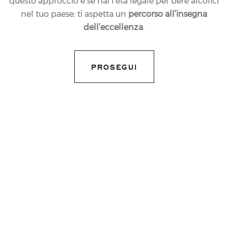
questo approccio e se hai l’età legale per bere alcolici
nel tuo paese: ti aspetta un
percorso all’insegna
dell’eccellenza
.
PROSEGUI
11.12.2020
NEWS
FERRARI CONTINUA A
SOSTENERE LA