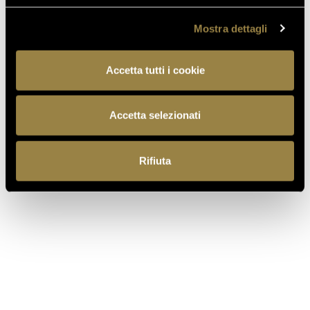
SCOPRI ANCHE
Mostra dettagli
Accetta tutti i cookie
03.08.2026
FERRARI RISERVA LUNELLI
Accetta selezionati
2016 CONQUISTA LA MEDAGLIA
D’ORO A WOW! THE ITALIAN
WINE COMPETITION 2026
Rifiuta
16.07.2026
FERRARI TRENTO AL
TRENTODOC FESTIVAL 2026:
UN VIAGGIO TRA IL FASCINO
DEL TEMPO E L’ECCELLENZA
DELLE BOLLICINE DI