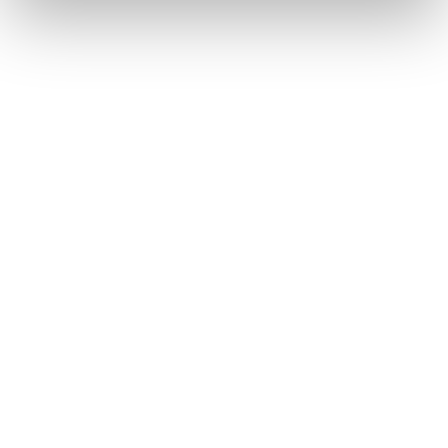
Ferrari f.lli Lunelli S.p.A.
Trento, Italia
Via del Ponte di Ravina 15
+39 0461 972 311
customercare@ferraritrento.it
ESPLORA
NEWS