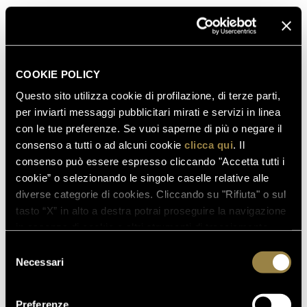
FERRARI RISERVA LUNELLI
2016 CONQUISTA LA MEDAGLIA
D’ORO A WOW! THE ITALIAN
WINE COMPETITION 2026
COOKIE POLICY
Questo sito utilizza cookie di profilazione, di terze parti,
per inviarti messaggi pubblicitari mirati e servizi in linea
16.07.2026
con le tue preferenze. Se vuoi saperne di più o negare il
FERRARI TRENTO AL
consenso a tutti o ad alcuni cookie
clicca qui
. Il
TRENTODOC FESTIVAL 2026:
consenso può essere espresso cliccando "Accetta tutti i
UN VIAGGIO TRA IL FASCINO
cookie” o selezionando le singole caselle relative alle
DEL TEMPO E L’ECCELLENZA
diverse categorie di cookies. Cliccando su "Rifiuta" o sul
DELLE BOLLICINE DI
tasto “X” in alto a destra potrai proseguire la navigazione
MONTAGNA
in assenza di cookie o altri strumenti di tracciamento
diversi da quelli tecnici.
07.07.2026
Selezione
APRE UN NUOVO FERRARI
Necessari
del
SPAZIO BOLLICINE
consenso
ALL’AEROPORTO DI ROMA
Preferenze