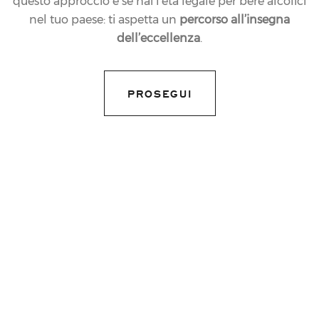
questo approccio e se hai l’età legale per bere alcolici
nel tuo paese: ti aspetta un
percorso all’insegna
dell’eccellenza
.
PROSEGUI
22.12.2014
NEWS
FERRARI E MASERATI
BRINDANO INSIEME
PER IL WINTER TOUR
share article