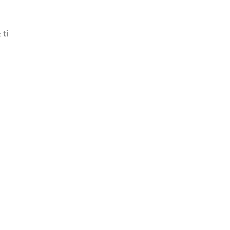
2018
 ti
share article
SCOPRI ANCHE