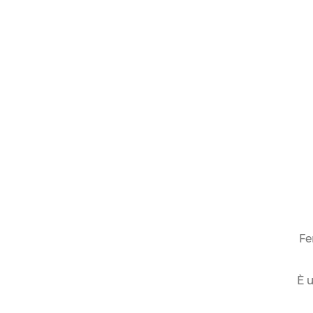
Fe
È u