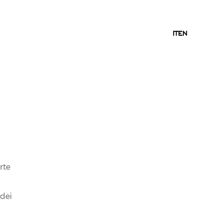
IT
IT
EN
06.04.2018
NEWS
FERRARI E IL GRUPPO
rte
LUNELLI AL VINITALY
 dei
DAL 15 AL 18 APRILE