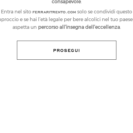
consapevole
.
ferraritrento.com
Entra nel sito
solo se condividi questo
proccio e se hai l’età legale per bere alcolici nel tuo paese:
aspetta un
percorso all’insegna dell’eccellenza
.
PROSEGUI
di Vinitaly
e come ogni anno il Gruppo
tti allo
stand di Cantine Ferrari
al