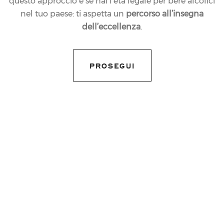
questo approccio e se hai l’età legale per bere alcolici
nel tuo paese: ti aspetta un
percorso all’insegna
dell’eccellenza
.
PROSEGUI
16.12.2010
NEWS
FERRARI IS READY TO
TOAST THE
CHAMPIONS OF THE