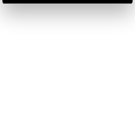
SPAZIO BOLLICINE
ALL’AEROPORTO DI ROMA
FIUMICINO
TORNA AL JOURNAL
PRECEDENTE
SUCCESSIVO
IT