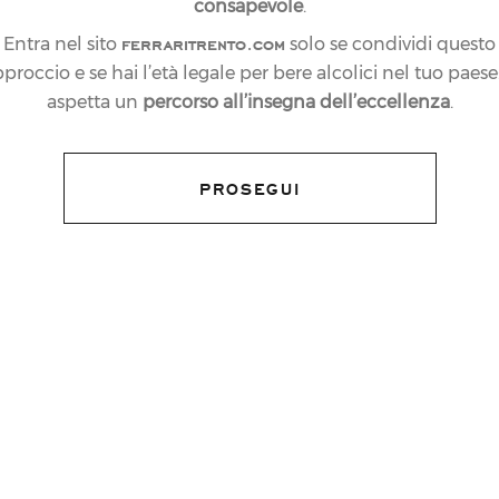
consapevole
.
ferraritrento.com
Entra nel sito
solo se condividi questo
proccio e se hai l’età legale per bere alcolici nel tuo paese:
aspetta un
percorso all’insegna dell’eccellenza
.
PROSEGUI
elsior Hotel Gallia di Milano si è
cation del
19:02 Ferrari Time – Aperitivo
to apprezzato, che le Cantine Ferrari
ano 2015, torna dunque ad animare anche
icata al cibo, di cui Ferrari è partner. Alle
zione della Casa trentina, sono saltati i
anti ospiti intervenuti alla serata, tra cui