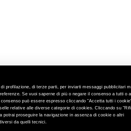
News
Richiedi
 radici
informazioni
Shop
i
enoteca
Lavora con noi
territorio
Contatti
ng with the
Chiedi
all’enologo
e e tour
lità
di profilazione, di terze parti, per inviarti messaggi pubblicitari mi
 preferenze. Se vuoi saperne di più o negare il consenso a tutti o 
Il consenso può essere espresso cliccando "Accetta tutti i cookie
elle relative alle diverse categorie di cookies. Cliccando su "Rifi
ra potrai proseguire la navigazione in assenza di cookie o altri
versi da quelli tecnici.
r. e coord. di Lunelli S.p.A. (azionista unico) – Via del Ponte