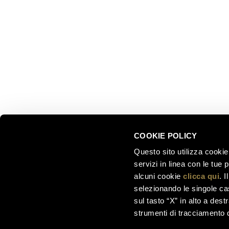
Trento, Italia
Le nostre
Via del Ponte di Ravina 15
Collezion
Il nostro 
+39 0461 972 311
Celebrati
customercare@ferraritrento.it
greatest
Esperienz
Sostenibi
COOKIE POLICY
Questo sito utilizza cookie 
servizi in linea con le tue
alcuni cookie
clicca qui
. 
selezionando le singole cas
sul tasto “X” in alto a dest
strumenti di tracciamento di
Ferrari F.lli Lunelli S.p.A. –
Società soggetta a di