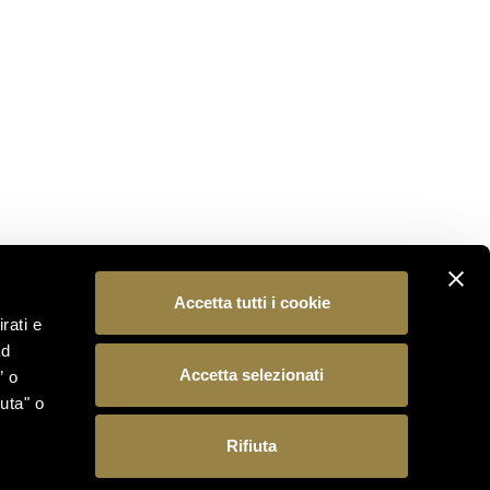
Iscriviti alla nostra newsletter per essere il primo a
scoprire le novità dal mondo Ferrari Trento.
ISCRIVITI
SEGUICI
Accetta tutti i cookie
rati e
ad
Accetta selezionati
” o
uta" o
Rifiuta
 15, 38123 Trento (Italia) – Reg. Imp./C.F./P.IVA