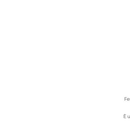
Fe
È u