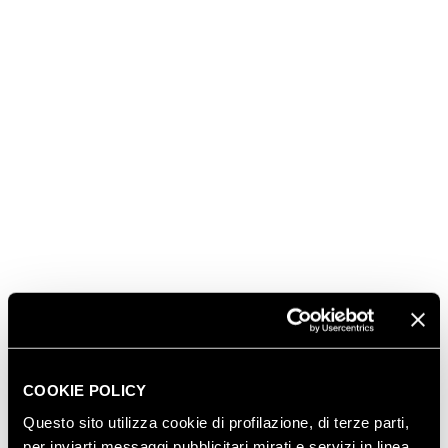
Carrefour Italia
, nasce dalla volontà del gruppo di
indagare le scelte di acquisto e di consumo del vino
delle diverse generazioni, con un focus su Millenials e
GenZ, e di individuare un linguaggio che possa
avvicinare al mondo del vino, in modo consapevole e
informato e allo stesso tempo in linea con le
tendenze del momento, nuovi consumatori.
La costante sperimentazione che Ferrari Trento
compie ogni giorno per raccontare la propria storia,
le sue etichette e il territorio in cui nascono, coniuga
novità e attualità con la tradizione ultracentenaria
che la contraddistingue: elementi che hanno portato
Carrefour, main sponsor della
Milano Wine Week
2024
e curatore del premio, a riconoscere alla
Cantina trentina questo prestigioso riconoscimento.
COOKIE POLICY
Questo sito utilizza cookie di profilazione, di terze parti,
per inviarti messaggi pubblicitari mirati e servizi in linea