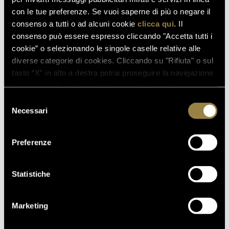
SCOPRI ANCHE
con le tue preferenze. Se vuoi saperne di più o negare il
consenso a tutti o ad alcuni cookie
clicca qui
. Il
consenso può essere espresso cliccando "Accetta tutti i
cookie” o selezionando le singole caselle relative alle
03.08.2026
diverse categorie di cookies. Cliccando su "Rifiuta" o sul
FERRARI RISERVA LUNELLI
tasto “X” in alto a destra potrai proseguire la navigazione
2016 CONQUISTA LA MEDAGLIA
in assenza di cookie o altri strumenti di tracciamento
D’ORO A WOW! THE ITALIAN
diversi da quelli tecnici.
Selezione
WINE COMPETITION 2026
Necessari
del
consenso
Preferenze
16.07.2026
FERRARI TRENTO AL
TRENTODOC FESTIVAL 2026:
Statistiche
UN VIAGGIO TRA IL FASCINO
DEL TEMPO E L’ECCELLENZA
Marketing
DELLE BOLLICINE DI
MONTAGNA