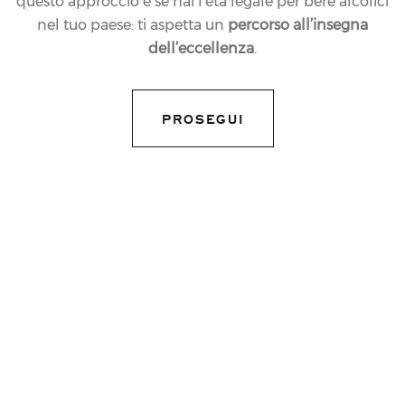
questo approccio e se hai l’età legale per bere alcolici
nel tuo paese: ti aspetta un
percorso all’insegna
dell’eccellenza
.
PROSEGUI
20.03.2025
NEWS
FERRARI TRENTO È IL
BRINDISI DEL
PADIGLIONE ITALIA A
EXPO 2025 OSAKA
share article