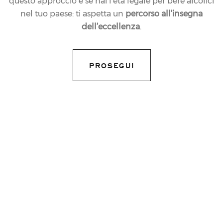
questo approccio e se hai l’età legale per bere alcolici
nel tuo paese: ti aspetta un
percorso all’insegna
dell’eccellenza
.
12.12.2023
EVENTI
PROSEGUI
FERRARI TRENTO E
LA SFIDA DEL TEMPO
share article
28 novembre 2021
Degustazione di vecchie annate di Trentodoc
Il 28 novembre le Cantine Ferrari organizzano una