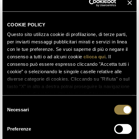
SCOPRI ANCHE
COOKIE POLICY
12.12.2023
APERTURE NATALIZIE
Questo sito utilizza cookie di profilazione, di terze parti,
per inviarti messaggi pubblicitari mirati e servizi in linea
con le tue preferenze. Se vuoi saperne di più o negare il
consenso a tutti o ad alcuni cookie
clicca qui
. Il
consenso può essere espresso cliccando "Accetta tutti i
cookie” o selezionando le singole caselle relative alle
12.12.2023
diverse categorie di cookies. Cliccando su "Rifiuta" o sul
CAMPIONI DEL MONDO!
tasto “X” in alto a destra potrai proseguire la navigazione
in assenza di cookie o altri strumenti di tracciamento
diversi da quelli tecnici.
12.12.2023
Selezione
BRINDIAMO INSIEME AL NUOVO
Necessari
del
ANNO!
consenso
Preferenze