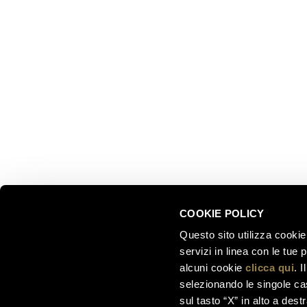
ESPLOR
Ferrari f.lli Lunelli S.p.A.
Trento, Italia
Le nostre
Via del Ponte di Ravina 15
Collezion
Il nostro 
+39 0461 972 311
Celebrati
customercare@ferraritrento.it
greatest
Esperienz
Sostenibi
COOKIE POLICY
Questo sito utilizza cookie 
servizi in linea con le tue
alcuni cookie
clicca qui
. 
selezionando le singole cas
sul tasto “X” in alto a dest