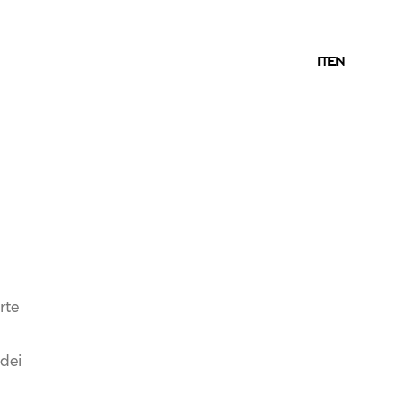
IT
IT
EN
rte
 dei