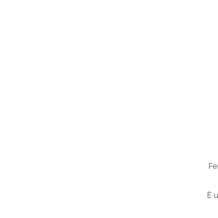
Fe
È u