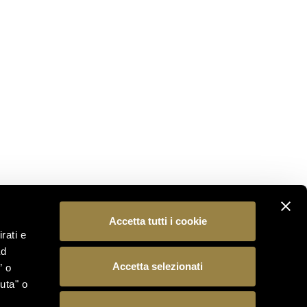
NON PERDERTI NULLA
Iscriviti alla nostra newsletter per essere il primo a
scoprire le novità dal mondo Ferrari Trento.
ISCRIVITI
SEGUICI
Accetta tutti i cookie
rati e
ad
Accetta selezionati
” o
uta" o