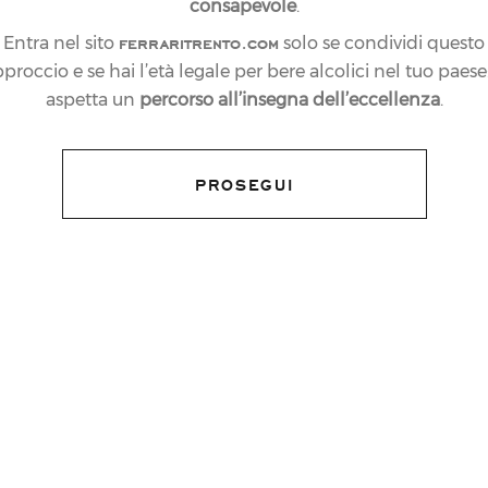
consapevole
.
ferraritrento.com
Entra nel sito
solo se condividi questo
proccio e se hai l’età legale per bere alcolici nel tuo paese:
aspetta un
percorso all’insegna dell’eccellenza
.
PROSEGUI
A IL PIENO DI “5
A GUIDA BIBENDA