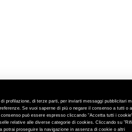
A
LEGGI
CONTATTACI
LINK
UTILI
News
Richiedi
 radici
informazioni
Shop
i
enoteca
Lavora con noi
territorio
Contatti
ng with the
Chiedi
all’enologo
e e tour
lità
di profilazione, di terze parti, per inviarti messaggi pubblicitari mi
 preferenze. Se vuoi saperne di più o negare il consenso a tutti o 
Il consenso può essere espresso cliccando "Accetta tutti i cookie
elle relative alle diverse categorie di cookies. Cliccando su "Rifi
ra potrai proseguire la navigazione in assenza di cookie o altri