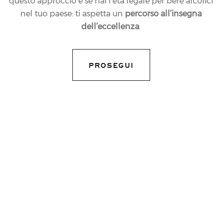
questo approccio e se hai l’età legale per bere alcolici
nel tuo paese: ti aspetta un
percorso all’insegna
dell’eccellenza
.
PROSEGUI
31.10.2025
NEWS
FERRARI TRENTO
PREMIA