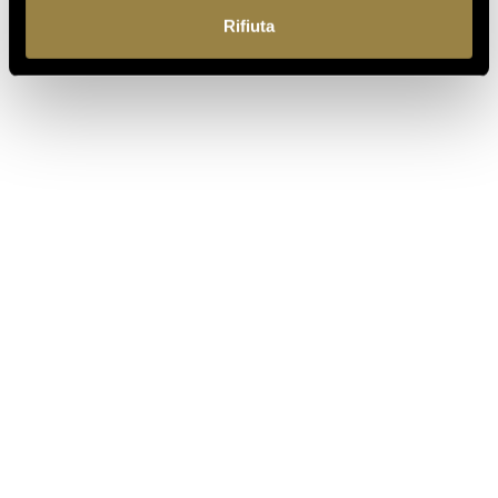
Rifiuta
SCOPRI ANCHE
03.08.2026
FERRARI RISERVA LUNELLI
2016 CONQUISTA LA MEDAGLIA
D’ORO A WOW! THE ITALIAN
WINE COMPETITION 2026
16.07.2026
FERRARI TRENTO AL
TRENTODOC FESTIVAL 2026:
UN VIAGGIO TRA IL FASCINO
DEL TEMPO E L’ECCELLENZA