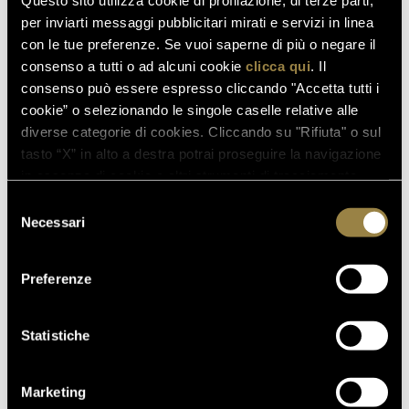
Questo sito utilizza cookie di profilazione, di terze parti,
per inviarti messaggi pubblicitari mirati e servizi in linea
con le tue preferenze. Se vuoi saperne di più o negare il
SCOPRI ANCHE
consenso a tutti o ad alcuni cookie
clicca qui
. Il
consenso può essere espresso cliccando "Accetta tutti i
cookie” o selezionando le singole caselle relative alle
diverse categorie di cookies. Cliccando su "Rifiuta" o sul
03.08.2026
tasto “X” in alto a destra potrai proseguire la navigazione
FERRARI RISERVA LUNELLI
in assenza di cookie o altri strumenti di tracciamento
2016 CONQUISTA LA MEDAGLIA
diversi da quelli tecnici.
Selezione
D’ORO A WOW! THE ITALIAN
Necessari
del
WINE COMPETITION 2026
consenso
Preferenze
16.07.2026
FERRARI TRENTO AL
Statistiche
TRENTODOC FESTIVAL 2026:
UN VIAGGIO TRA IL FASCINO
Marketing
DEL TEMPO E L’ECCELLENZA