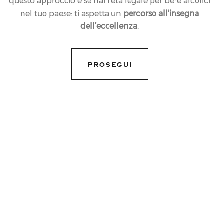
questo approccio e se hai l’età legale per bere alcolici
nel tuo paese: ti aspetta un
percorso all’insegna
dell’eccellenza
.
share article
PROSEGUI
Grande domenica sportiva quella appena trascorsa,
che ha visto Juventus festeggiare il suo ottavo
Scudetto consecutivo, il 37° della sua storia. Una
lunga notte di festa all'Allianz Stadium a seguito
della partita tra Juventus e Atalanta, ultimo impegno
casalingo della stagione per i bianconeri. Dopo il
fischio finale, al centro del campo si è festeggiato su
un palco dove tutti i giocatori sono stati premiati con
una medaglia d'oro, oltre che con la coppa dello
scudetto consegnata direttamente al capitano
Chiellini. A seguito, uno spettacolare show di luci e
laser, oltre che pirotecnico, ha coinvolto tutti i