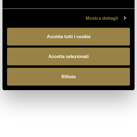
DELLE BOLLICINE DI
MONTAGNA
Mostra dettagli
07.07.2026
APRE UN NUOVO FERRARI
Accetta tutti i cookie
SPAZIO BOLLICINE
ALL’AEROPORTO DI ROMA
FIUMICINO
Accetta selezionati
Rifiuta
TORNA AL JOURNAL
PRECEDENTE
SUCCESSIVO