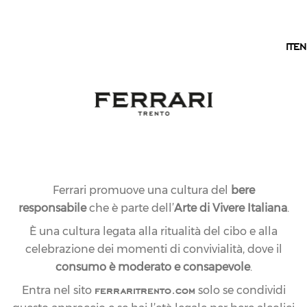
IT
IT
EN
22.05.2019
NEWS
Ferrari promuove una cultura del
bere
responsabile
che è parte dell’
Arte di Vivere Italiana
.
FERRARI W8NDERFUL
È una cultura legata alla ritualità del cibo e alla
PROTAGONISTA
celebrazione dei momenti di convivialità, dove il
DELLA FESTA
consumo è moderato e consapevole
.
ferraritrento.com
Entra nel sito
solo se condividi
SCUDETTO JUVENTUS