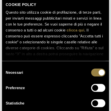
porcini, che hanno saputo dialogare
COOKIE POLICY
meravigliosamente con l'elemento sapido e fresco
Questo sito utilizza cookie di profilazione, di terze parti,
del Giulio Ferrari Collezione 1997, esaltandone al
per inviarti messaggi pubblicitari mirati e servizi in linea
meglio le caratteristiche uniche.
con le tue preferenze. Se vuoi saperne di più o negare il
consenso a tutti o ad alcuni cookie
clicca qui
. Il
consenso può essere espresso cliccando "Accetta tutti i
cookie” o selezionando le singole caselle relative alle
diverse categorie di cookies. Cliccando su "Rifiuta" o sul
tasto “X” in alto a destra potrai proseguire la navigazione
in assenza di cookie o altri strumenti di tracciamento
diversi da quelli tecnici.
Selezione
Necessari
del
consenso
Preferenze
Statistiche