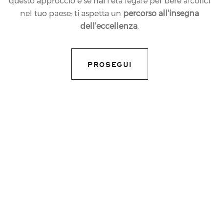
questo approccio e se hai l’età legale per bere alcolici
nel tuo paese: ti aspetta un
percorso all’insegna
dell’eccellenza
.
28.10.2016
NEWS
GIULIO FERRARI
PROSEGUI
COLLEZIONE 1997, IL
TRENTODOC CHE
VINCE LA SFIDA DEL
TEMPO
share article