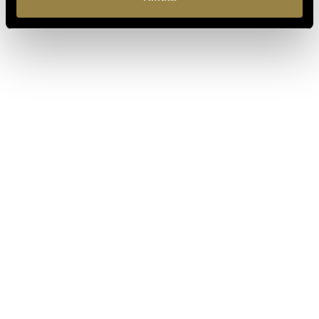
SCOPRI ANCHE
03.08.2026
FERRARI RISERVA LUNELLI
2016 CONQUISTA LA MEDAGLIA
D’ORO A WOW! THE ITALIAN
WINE COMPETITION 2026
16.07.2026
FERRARI TRENTO AL
TRENTODOC FESTIVAL 2026:
UN VIAGGIO TRA IL FASCINO
DEL TEMPO E L’ECCELLENZA
DELLE BOLLICINE DI
MONTAGNA