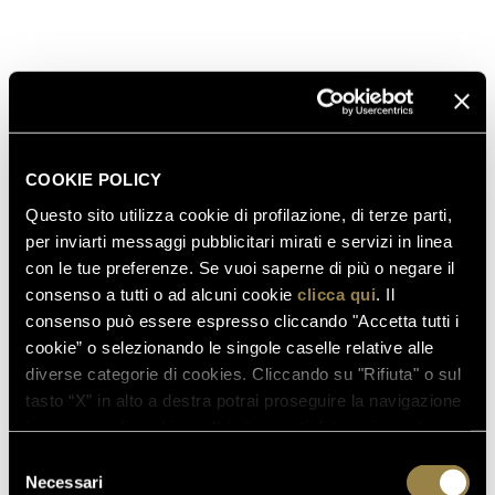
responsabilità ambientale, perfettamente in linea
con la visione del Gruppo Lunelli, e che intende
valorizzare, attraverso la cura del contenitore,
l’eccellenza del contenuto. Eccellenza, che, oltre che
nei Campionati del Mondo delle Bollicine, trova
conferma nei giudizi dei maggiori opinion leader
COOKIE POLICY
internazionali.
Wine Spectator
,
Wine Advocate
e
Decanter
, per citarne alcuni, hanno attribuito al
Questo sito utilizza cookie di profilazione, di terze parti,
Ferrari Brut il punteggio di
91/100
, e
Wine Enthusiast
per inviarti messaggi pubblicitari mirati e servizi in linea
con le tue preferenze. Se vuoi saperne di più o negare il
addirittura di
92/100
. Ma da oltre un secolo, il
consenso a tutti o ad alcuni cookie
clicca qui
. Il
riconoscimento più significativo arriva al Ferrari Brut
consenso può essere espresso cliccando "Accetta tutti i
dai consumatori che ne hanno fatto, con il loro
cookie” o selezionando le singole caselle relative alle
apprezzamento costante, l’etichetta leader delle
diverse categorie di cookies. Cliccando su "Rifiuta" o sul
bollicine italiane.
tasto “X” in alto a destra potrai proseguire la navigazione
in assenza di cookie o altri strumenti di tracciamento
diversi da quelli tecnici.
Selezione
Necessari
del