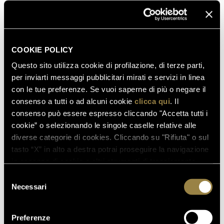
COOKIE POLICY
Questo sito utilizza cookie di profilazione, di terze parti,
per inviarti messaggi pubblicitari mirati e servizi in linea
con le tue preferenze. Se vuoi saperne di più o negare il
consenso a tutti o ad alcuni cookie
clicca qui
. Il
consenso può essere espresso cliccando "Accetta tutti i
cookie” o selezionando le singole caselle relative alle
diverse categorie di cookies. Cliccando su "Rifiuta" o sul
tasto “X” in alto a destra potrai proseguire la navigazione
SCOPRI ANCHE
in assenza di cookie o altri strumenti di tracciamento
diversi da quelli tecnici.
Selezione
Necessari
del
consenso
03.08.2026
Preferenze
FERRARI RISERVA LUNELLI