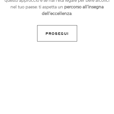
questo approccio e se hai l’età legale per bere alcolici
nel tuo paese: ti aspetta un
percorso all’insegna
13.12.2017
dell’eccellenza
.
IL NATALE IN CASA
JUVENTUS
PROSEGUI
CELEBRATO CON
BOLLICINE FERRARI
share article
Una Torino sotto la neve e un
brindisi Ferrari
, due
elementi perfetti per far vivere fin da subito il clima
natalizio alla grande famiglia bianconera che lunedì