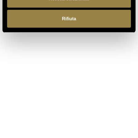
TRENTODOC FESTIVAL 2026:
UN VIAGGIO TRA IL FASCINO
DEL TEMPO E L’ECCELLENZA
Rifiuta
DELLE BOLLICINE DI
MONTAGNA
07.07.2026
APRE UN NUOVO FERRARI
SPAZIO BOLLICINE
ALL’AEROPORTO DI ROMA
FIUMICINO
TORNA AL JOURNAL