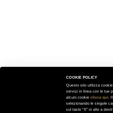
ESPLOR
Ferrari f.lli Lunelli S.p.A.
Trento, Italia
Le nostre
Via del Ponte di Ravina 15
Collezion
Il nostro 
+39 0461 972 311
Celebrati
customercare@ferraritrento.it
greatest
Esperienz
Sostenibi
COOKIE POLICY
Questo sito utilizza cookie 
servizi in linea con le tue
alcuni cookie
clicca qui
. 
selezionando le singole cas
sul tasto “X” in alto a dest