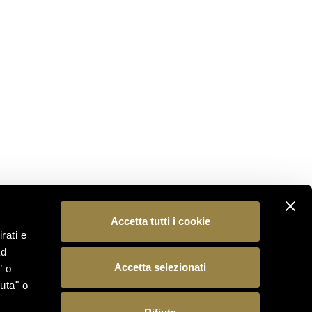
NON PERDERTI NULLA
Iscriviti alla nostra newsletter per essere il primo a
scoprire le novità dal mondo Ferrari Trento.
ISCRIVITI
SEGUICI
Accetta tutti i cookie
rati e
ad
Accetta selezionati
” o
uta" o