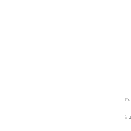
Fe
È u