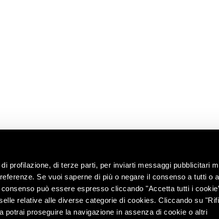
A
LEGGI
CONTATTACI
LINK
UTILI
News
Richiedi
 radici
informazioni
Shop
i
enoteca
Lavora con noi
territorio
Contatti
ng with the
Chiedi
all’enologo
e e tour
lità
di profilazione, di terze parti, per inviarti messaggi pubblicitari mi
 preferenze. Se vuoi saperne di più o negare il consenso a tutti o 
Il consenso può essere espresso cliccando "Accetta tutti i cookie
elle relative alle diverse categorie di cookies. Cliccando su "Rifi
ra potrai proseguire la navigazione in assenza di cookie o altri