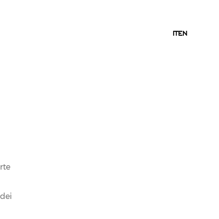
IT
IT
EN
rte
 dei